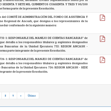
NTO SESENTA Y SIETE MIL QUINIENTOS CUARENTA Y TRES Y 00/100
e forma parte de la presente Resolución.
es del COMITÉ DE ADMINISTRACIÓN DEL FONDO DE ASISTENCIA Y
o Regional de Ancash, que designa a los representantes de la
quedar conformado de la siguiente manera:
O 732-1: RESPONSABLE DEL MANEJO DE CUENTAS BANCARIAS" de
que detalla a los responsables titulares y suplentes designados
tas Bancarias de la Unidad Ejecutora 732: REGION ANCASH -
ma parte integrante de la presente Resolución.
O 726-1: RESPONSABLE DEL MANJEO DE CUENTAS BANCARIAS" de
que detalla a los responsables titulares y suplentes designados
s Bancarias de la Unidad Ejecutora 726: REGION ANCASH - SEDE
tegrante de la presente Resolución.
8
9
»
Último