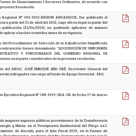
 Fuente de Financiamiento 1 Recursos Ordinarios, de acuerdo con
 presente Resolución.
 Regional N° 001-2012-REGION ANCASH/CR, fue publicada el
a a partir del 21 de abril del 2012, cuyo efecto legal es partir del
u publicación (21/04/2012), no pudiendo aplicarse de manera
de aplicar a hechos ocurridos antes de su vigencia.
io del Procedimiento de Selección de la Adjudicación Simplificada
 contratación bienes denominado: "ADQUISICIÓN DE UNIFORMES
ISTRATIVO Y FUNCIONARIOS DEL GOBIERNO REGIONAL DE
stas en la parte considerativa de la presente resolución.
ón del ABOG. JOSÉ ENRIQUE JERI ORÉ, Secretario General del
serán sufragados con cargo al Fondo de Apoyo Gerencial - FAG.
ión Ejecutiva Regional N° 188-2019-GRA-GR de fecha 27 de marzo
 de mayores ingresos públicos provenientes de la Transferencia
Energía y Minas, en el Presupuesto Institucional del Pliego 441:
tamento de Ancash, para el Año Fiscal 2019, en la Fuente de
y Transferencias, mediante Crédito Suplementario hasta por la