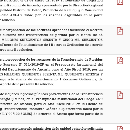
NTICIPADA al 02 de enero del 2019 el Convenio de Cogestión
bierno Regional de Ancash, representado por la Dirección Regional
palidad Distrital de Catac, Provincia de Recuay y la Comunidad
Salud ACLAS Catac, por las razones esgrimidas en la parte
esolución.
e incorporación de los recursos aprobados mediante el Decreto
 autoriza una transferencia de partida por el monto de S/.
O MILLONES SETECIENTOS SESENTA Y CINCO MIL SEISCIENTOS
la Fuente de Financiamiento de 1 Recursos Ordinarios de acuerdo
 presente Resolución.
e incorporación de los recursos de la Transferencia de Partidas
 Supremo N° 324-2019-EF en el Presupuesto Institucional del
l del Departamento de Ancash, para el Año Fiscal 2019, por un
TRES MILLONES QUINIENTOS SESENTA MIL QUINIENTOS SETENTA Y
rgo a la Fuente de Financiamiento 1 Recursos Ordinarios, de
a parte de la presente Resolución;
 de mayores ingresos públicos provenientes de la Transferencia
Energía y Minas, en el Presupuesto Institucional del Pliego 441:
tamento de Ancash, para el Año Fiscal 2019, en la Fuente de
y Transferencias, mediante Crédito Suplementario hasta por la
 MIL Y 00/100 SOLES) de acuerdo al Anexo que forma parte de la
esupuestaría para la adquisición de la unidad vehicular solicitada