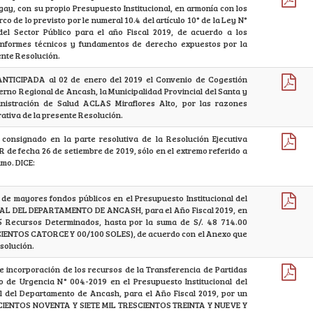
gay, con su propio Presupuesto Institucional, en armonía con los
rco de lo previsto por le numeral 10.4 del artículo 10° de la Ley N°
el Sector Público para el año Fiscal 2019, de acuerdo a los
informes técnicos y fundamentos de derecho expuestos por la
ente Resolución.
NTICIPADA al 02 de enero del 2019 el Convenio de Cogestión
bierno Regional de Ancash, la Municipalidad Provincial del Santa y
istración de Salud ACLAS Miraflores Alto, por las razones
rativa de la presente Resolución.
l consignado en la parte resolutiva de la Resolución Ejecutiva
de fecha 26 de setiembre de 2019, sólo en el extremo referido a
imo. DICE:
 de mayores fondos públicos en el Presupuesto Institucional del
AL DEL DEPARTAMENTO DE ANCASH, para el Año Fiscal 2019, en
5 Recursos Determinados, hasta por la suma de S/. 48 714.00
ENTOS CATORCE Y 00/100 SOLES), de acuerdo con el Anexo que
solución.
e incorporación de los recursos de la Transferencia de Partidas
 de Urgencia N° 004-2019 en el Presupuesto Institucional del
l del Departamento de Ancash, para el Año Fiscal 2019, por un
ESCIENTOS NOVENTA Y SIETE MIL TRESCIENTOS TREINTA Y NUEVE Y