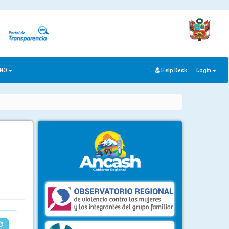
ANO
Help Desk
Login