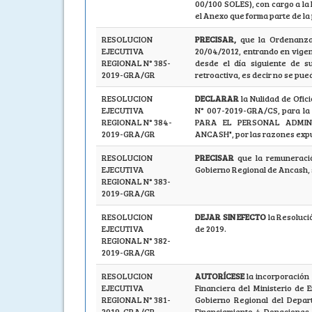
00/100 SOLES), con cargo a la
el Anexo que forma parte de la
RESOLUCION
PRECISAR,
que la Ordenanza
EJECUTIVA
20/04/2012, entrando en vigenci
REGIONAL N° 385-
desde el día siguiente de s
2019-GRA/GR
retroactiva, es decir no se pue
RESOLUCION
DECLARAR
la Nulidad de Ofic
EJECUTIVA
N° 007-2019-GRA/CS, para la
REGIONAL N° 384-
PARA EL PERSONAL ADMIN
2019-GRA/GR
ANCASH", por las razones expue
RESOLUCION
PRECISAR
que la remuneraci
EJECUTIVA
Gobierno Regional de Ancash, 
REGIONAL N° 383-
2019-GRA/GR
RESOLUCION
DEJAR SIN EFECTO
la Resoluc
EJECUTIVA
de 2019.
REGIONAL N° 382-
2019-GRA/GR
RESOLUCION
AUTORÍCESE
la incorporación
EJECUTIVA
Financiera del Ministerio de 
REGIONAL N° 381-
Gobierno Regional del Depar
2019-GRA/GR
Financiamiento 4 Donaciones 