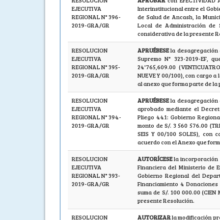
RESOLUCION
APROBAR
con EFECTIVIDAD A
EJECUTIVA
Interinstitucional entre el Go
REGIONAL N° 396-
de Salud de Ancash, la Munici
2019-GRA/GR
Local de Administración de 
considerativa de la presente R
RESOLUCION
APRUÉBESE
la desagregación 
EJECUTIVA
Supremo N° 323-2019-EF, que
REGIONAL N° 395-
24'765,609.00 (VENTICUATR
2019-GRA/GR
NUEVE Y 00/100), con cargo a 
al anexo que forma parte de la
RESOLUCION
APRUÉBESE
la desagregación 
EJECUTIVA
aprobado mediante el Decreto
REGIONAL N° 394-
Pliego 441: Gobierno Regiona
2019-GRA/GR
monto de S/. 3 560 576.00 (
SEIS Y 00/100 SOLES), con ca
acuerdo con el Anexo que form
RESOLUCION
AUTORÍCESE
la incorporación
EJECUTIVA
Financiera del Ministerio de 
REGIONAL N° 393-
Gobierno Regional del Depar
2019-GRA/GR
Financiamiento 4 Donaciones 
suma de S/. 100 000.00 (CIEN
presente Resolución.
RESOLUCION
AUTORIZAR
la modificación pr