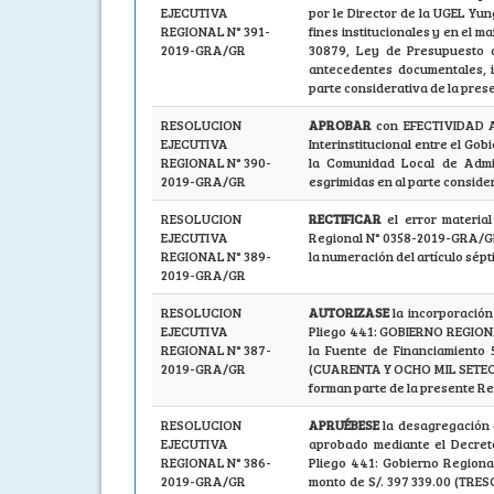
EJECUTIVA
por le Director de la UGEL Yun
REGIONAL N° 391-
fines institucionales y en el ma
2019-GRA/GR
30879, Ley de Presupuesto d
antecedentes documentales, 
parte considerativa de la pres
RESOLUCION
APROBAR
con EFECTIVIDAD A
EJECUTIVA
Interinstitucional entre el Go
REGIONAL N° 390-
la Comunidad Local de Admin
2019-GRA/GR
esgrimidas en al parte conside
RESOLUCION
RECTIFICAR
el error materia
EJECUTIVA
Regional N° 0358-2019-GRA/GR 
REGIONAL N° 389-
la numeración del artículo sépt
2019-GRA/GR
RESOLUCION
AUTORIZASE
la incorporación
EJECUTIVA
Pliego 441: GOBIERNO REGION
REGIONAL N° 387-
la Fuente de Financiamiento 
2019-GRA/GR
(CUARENTA Y OCHO MIL SETECI
forman parte de la presente Re
RESOLUCION
APRUÉBESE
la desagregación 
EJECUTIVA
aprobado mediante el Decreto
REGIONAL N° 386-
Pliego 441: Gobierno Regiona
2019-GRA/GR
monto de S/. 397 339.00 (TR