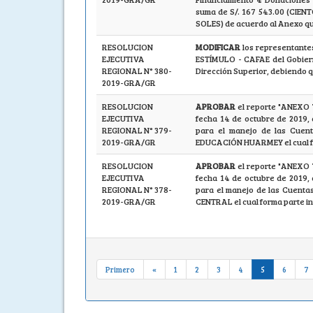
suma de S/. 167 543.00 (CIE
SOLES) de acuerdo al Anexo qu
RESOLUCION
MODIFICAR
los representant
EJECUTIVA
ESTÍMULO - CAFAE del Gobiern
REGIONAL N° 380-
Dirección Superior, debiendo 
2019-GRA/GR
RESOLUCION
APROBAR
el reporte "ANEX
EJECUTIVA
fecha 14 de octubre de 2019, 
REGIONAL N° 379-
para el manejo de las Cuen
2019-GRA/GR
EDUCACIÓN HUARMEY el cual for
RESOLUCION
APROBAR
el reporte "ANEX
EJECUTIVA
fecha 14 de octubre de 2019, 
REGIONAL N° 378-
para el manejo de las Cuenta
2019-GRA/GR
CENTRAL el cual forma parte in
Primero
«
1
2
3
4
5
6
7