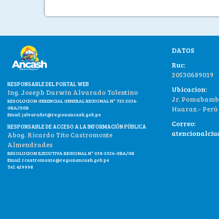
DATOS
Ruc:
20530689019
RESPONSABLE DEL PORTAL WEB
Ubicacion:
Ing. Joseph Darwin Alvarado Tolentino
Jr. Pomabamba
RESOLUCION GERENCIAL GENERAL REGIONAL N° 722-2024-
GRA/GGR
Huaraz.- Perú
Email:
jalvaradot@regionancash.gob.pe
Correo:
RESPONSABLE DE ACCESO A LA INFORMACIÓN PÚBLICA
atencionalci
Abog. Ricardo Tito Castromonte
Almendrades
RESOLUCION EJECUTIVA REGIONAL N° 038-2026-GRA/GR
Email:
rcastromonte@regionancash.gob.pe
Tel: 429998