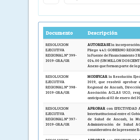
Documento
Descripción
RESOLUCION
AUTORIZASE
la incorporación
EJECUTIVA
Pliego 441: GOBIERNO REGION
REGIONAL N° 399-
la Fuente de Financiamiento 2 
2019-GRA/GR
024.00 (UN MILLON DOSCIENTO
Anexo que forman parte de la 
RESOLUCION
MODIFICAR
la Resolución Ej
EJECUTIVA
2019, que resolvió aprobar e
REGIONAL N° 398-
Regional de Ancash, Dirección
2019-GRA/GR
Asociación ACLAS UCO, respe
anticipada al 02 de enero del 
RESOLUCION
APROBAR
con EFECTIVIDAD A
EJECUTIVA
Interinstitucional entre el Go
REGIONAL N° 397-
de Salud de Ancash, la Mun
2019-GRA/GR
Administración de Salud A
considerativa de la presente R