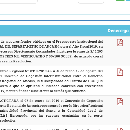
Descarga
 de mayores fondos públicos en el Presupuesto Institucional del
AL DEL DEPARTAMETNO DE ANCASH, para el Año Fiscal 2019, en
Recursos Directamente Recaudados, hasta por la suma de S/. 1 203
S TRES MIL VEINTICUATRO Y 00/100 SOLES), de acuerdo con el
presente Resolución.
ecutiva Regional N° 0318-2019-GRA-G de fecha 15 de agosto del
l Convenio de Cogestión Interinstitucional entre el Gobierno
 Regional de Ancash, la Municipalidad del Distrito de UCO y la
cto a que se aprueba el indicado convenio con efectividad
2019, manteniéndose subsistente lo demás que contiene.
CTICIPADA al 02 de enero del 2019 el Convenio de Cogestión
bierno Regional de Ancash, representado por la Dirección Regional
icipalidad Provincial del Santa y la Comunidad Local de
CLAS Rinconada, por las razones esgrimidas en la parte
esolución.