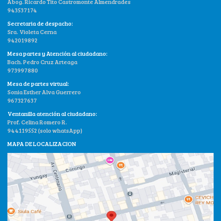
Abog. Ricardo Tito Castromonte Almendrades
943537174
Secretaria de despacho:
Sra. Violeta Cerna
942019892
Mesa partes y Atención al ciudadano:
Bach. Pedro Cruz Arteaga
973997880
Mesa de partes virtual:
Sonia Esther Alva Guerrero
967327637
Ventanilla atención al ciudadano:
Prof. Celina Romero R.
944119552 (solo whatsApp)
MAPA DE LOCALIZACION