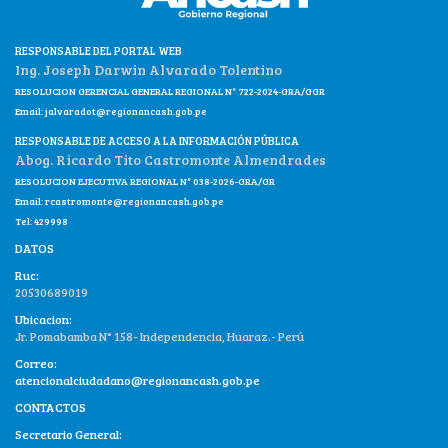
RESPONSABLE DEL PORTAL WEB
Ing. Joseph Darwin Alvarado Tolentino
RESOLUCION GERENCIAL GENERAL REGIONAL N° 722-2024-GRA/GGR
Email:
jalvaradot@regionancash.gob.pe
RESPONSABLE DE ACCESO A LA INFORMACIÓN PÚBLICA
Abog. Ricardo Tito Castromonte Almendrades
RESOLUCION EJECUTIVA REGIONAL N° 038-2026-GRA/GR
Email:
rcastromonte@regionancash.gob.pe
Tel: 429998
DATOS
Ruc:
20530689019
Ubicacion:
Jr. Pomabamba N° 158- Independencia, Huaraz.- Perú
Correo:
atencionalciudadano@regionancash.gob.pe
CONTACTOS
Secretario General: