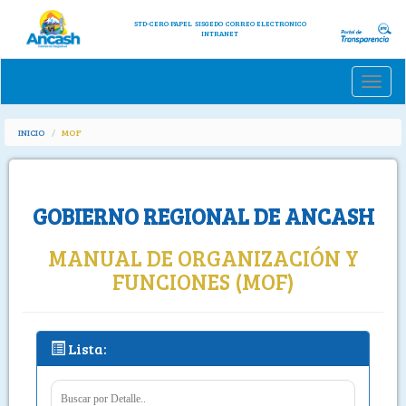
STD-CERO PAPEL
SISGEDO
CORREO ELECTRONICO
INTRANET
Toggle
naviga
INICIO
MOF
GOBIERNO REGIONAL DE ANCASH
MANUAL DE ORGANIZACIÓN Y
FUNCIONES (MOF)
Lista: