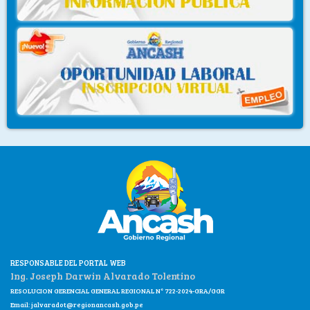
RESPONSABLE DEL PORTAL WEB
Ing. Joseph Darwin Alvarado Tolentino
RESOLUCION GERENCIAL GENERAL REGIONAL N° 722-2024-GRA/GGR
Email:
jalvaradot@regionancash.gob.pe