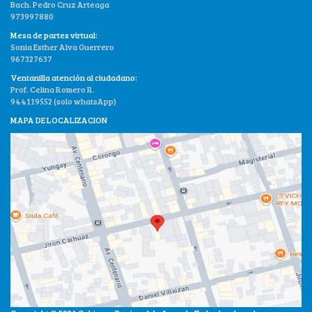
Bach. Pedro Cruz Arteaga
973997880
Mesa de partes virtual:
Sonia Esther Alva Guerrero
967327637
Ventanilla atención al ciudadano:
Prof. Celina Romero R.
944119552 (solo whatsApp)
MAPA DE LOCALIZACION