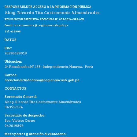
RESPONSABLE DE ACCESO A LA INFORMACIÓN PÚBLICA
Abog. Ricardo Tito Castromonte Almendrades
RESOLUCION EJECUTIVA REGIONAL N° 038-2026-GRA/GR
Email:
rcastromonte@regionancash.gob.pe
Tel: 429998
DATOS
Ruc:
20530689019
Ubicacion:
Jr. Pomabamba N° 158- Independencia, Huaraz.- Perú
Correo:
atencionalciudadano@regionancash.gob.pe
CONTACTOS
Secretario General:
Abog. Ricardo Tito Castromonte Almendrades
943537174
Secretaria de despacho:
Sra. Violeta Cerna
942019892
Mesa partes y Atención al ciudadano: