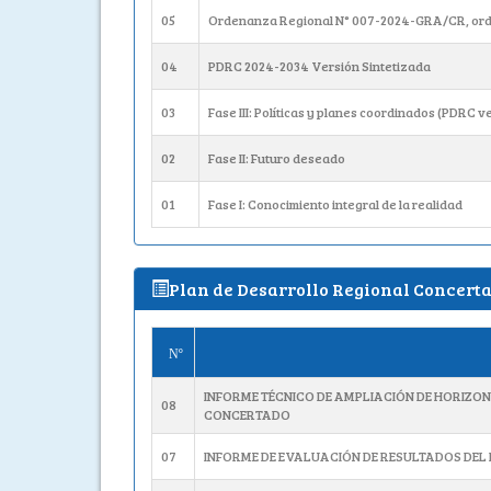
05
Ordenanza Regional N° 007-2024-GRA/CR, ord
04
PDRC 2024-2034 Versión Sintetizada
03
Fase III: Políticas y planes coordinados (PDRC v
02
Fase II: Futuro deseado
01
Fase I: Conocimiento integral de la realidad
Plan de Desarrollo Regional Concertad
Nº
INFORME TÉCNICO DE AMPLIACIÓN DE HORIZO
08
CONCERTADO
07
INFORME DE EVALUACIÓN DE RESULTADOS DEL 