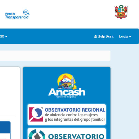
ANO
Help Desk
Login