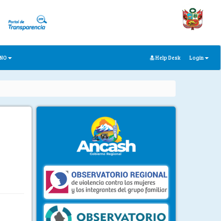
ANO
Help Desk
Login