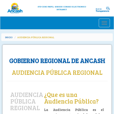
STD-CERO PAPEL
SISGEDO
CORREO ELECTRONICO
INTRANET
Toggle
naviga
INICIO
AUDIENCIA PÚBLICA REGIONAL
GOBIERNO REGIONAL DE ANCASH
AUDIENCIA PÚBLICA REGIONAL
AUDIENCIA
¿Que es una
PÚBLICA
Audiencia Pública?
REGIONAL
La Audiencia Pública es el