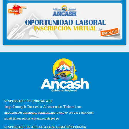
RESPONSABLE DEL PORTAL WEB
Ing. Joseph Darwin Alvarado Tolentino
RESOLUCION GERENCIAL GENERAL REGIONAL N° 722-2024-GRA/GGR
Email:
jalvaradot@regionancash.gob.pe
RESPONSABLE DE ACCESO A LA INFORMACIÓN PÚBLICA