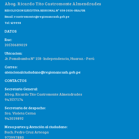
Abog. Ricardo Tito Castromonte Almendrades
RESOLUCION EJECUTIVA REGIONAL N° 038-2026-GRA/GR
Email:
rcastromonte@regionancash.gob.pe
Tel: 429998
DATOS
Ruc:
20530689019
Ubicacion:
Jr. Pomabamba N° 158- Independencia, Huaraz.- Perú
Correo:
atencionalciudadano@regionancash.gob.pe
CONTACTOS
Secretario General:
Abog. Ricardo Tito Castromonte Almendrades
943537174
Secretaria de despacho:
Sra. Violeta Cerna
942019892
Mesa partes y Atención al ciudadano:
Bach. Pedro Cruz Arteaga
973997880