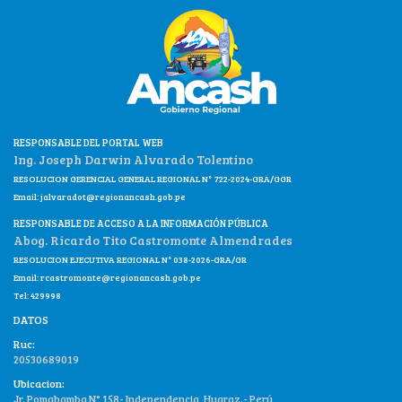
RESPONSABLE DEL PORTAL WEB
Ing. Joseph Darwin Alvarado Tolentino
RESOLUCION GERENCIAL GENERAL REGIONAL N° 722-2024-GRA/GGR
Email:
jalvaradot@regionancash.gob.pe
RESPONSABLE DE ACCESO A LA INFORMACIÓN PÚBLICA
Abog. Ricardo Tito Castromonte Almendrades
RESOLUCION EJECUTIVA REGIONAL N° 038-2026-GRA/GR
Email:
rcastromonte@regionancash.gob.pe
Tel: 429998
DATOS
Ruc:
20530689019
Ubicacion:
Jr. Pomabamba N° 158- Independencia, Huaraz.- Perú