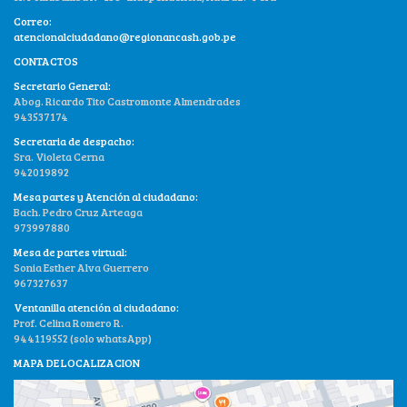
Correo:
atencionalciudadano@regionancash.gob.pe
CONTACTOS
Secretario General:
Abog. Ricardo Tito Castromonte Almendrades
943537174
Secretaria de despacho:
Sra. Violeta Cerna
942019892
Mesa partes y Atención al ciudadano:
Bach. Pedro Cruz Arteaga
973997880
Mesa de partes virtual:
Sonia Esther Alva Guerrero
967327637
Ventanilla atención al ciudadano:
Prof. Celina Romero R.
944119552 (solo whatsApp)
MAPA DE LOCALIZACION