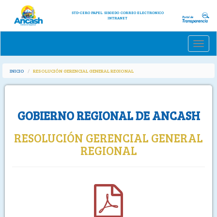
STD-CERO PAPEL
SISGEDO
CORREO ELECTRONICO
INTRANET
Toggle
naviga
INICIO
RESOLUCIÓN GERENCIAL GENERAL REGIONAL
GOBIERNO REGIONAL DE ANCASH
RESOLUCIÓN GERENCIAL GENERAL
REGIONAL