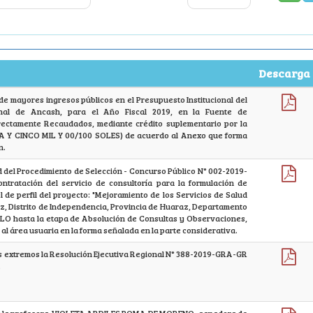
Descarga
de mayores ingresos públicos en el Presupuesto Institucional del
nal de Ancash, para el Año Fiscal 2019, en la Fuente de
rectamente Recaudados, mediante crédito suplementario por la
A Y CINCO MIL Y 00/100 SOLES) de acuerdo al Anexo que forma
n.
ad del Procedimiento de Selección - Concurso Público N° 002-2019-
ntratación del servicio de consultoría para la formulación de
l de perfil del proyecto: "Mejoramiento de los Servicios de Salud
az, Distrito de Independencia, Provincia de Huaraz, Departamento
 hasta la etapa de Absolución de Consultas y Observaciones,
 área usuaria en la forma señalada en la parte considerativa.
s extremos la Resolución Ejecutiva Regional N° 388-2019-GRA-GR
.