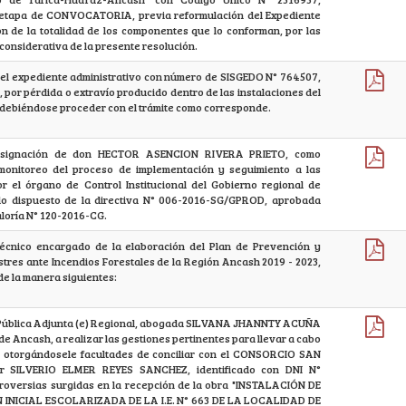
tapa de CONVOCATORIA, previa reformulación del Expediente
ión de la totalidad de los componentes que lo conforman, por las
considerativa de la presente resolución.
el expediente administrativo con número de SISGEDO N° 764507,
, por pérdida o extravío producido dentro de las instalaciones del
debiéndose proceder con el trámite como corresponde.
esignación de don HECTOR ASENCION RIVERA PRIETO, como
monitoreo del proceso de implementación y seguimiento a las
r el órgano de Control Institucional del Gobierno regional de
lo dispuesto de la directiva N° 006-2016-SG/GPROD, aprobada
loría N° 120-2016-CG.
écnico encargado de la elaboración del Plan de Prevención y
tres ante Incendios Forestales de la Región Ancash 2019 - 2023,
de la manera siguientes:
 Pública Adjunta (e) Regional, abogada SILVANA JHANNTY ACUÑA
de Ancash, a realizar las gestiones pertinentes para llevar a cabo
io, otorgándosele facultades de conciliar con el CONSORCIO SAN
r SILVERIO ELMER REYES SANCHEZ, identificado con DNI N°
troversias surgidas en la recepción de la obra "INSTALACIÓN DE
INICIAL ESCOLARIZADA DE LA I.E. N° 663 DE LA LOCALIDAD DE