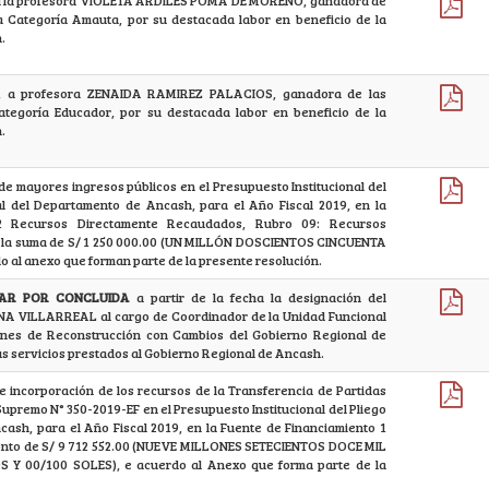
, a la profesora VIOLETA ARDILES POMA DE MORENO, ganadora de
la Categoría Amauta, por su destacada labor en beneficio de la
.
n, a profesora ZENAIDA RAMIREZ PALACIOS, ganadora de las
ategoría Educador, por su destacada labor en beneficio de la
.
de mayores ingresos públicos en el Presupuesto Institucional del
l del Departamento de Ancash, para el Año Fiscal 2019, en la
 2 Recursos Directamente Recaudados, Rubro 09: Recursos
 la suma de S/ 1 250 000.00 (UN MILLÓN DOSCIENTOS CINCUENTA
 al anexo que forman parte de la presente resolución.
DAR POR CONCLUIDA
a partir de la fecha la designación del
A VILLARREAL al cargo de Coordinador de la Unidad Funcional
iones de Reconstrucción con Cambios del Gobierno Regional de
s servicios prestados al Gobierno Regional de Ancash.
e incorporación de los recursos de la Transferencia de Partidas
upremo N° 350-2019-EF en el Presupuesto Institucional del Pliego
ash, para el Año Fiscal 2019, en la Fuente de Financiamiento 1
monto de S/ 9 712 552.00 (NUEVE MILLONES SETECIENTOS DOCE MIL
Y 00/100 SOLES), e acuerdo al Anexo que forma parte de la