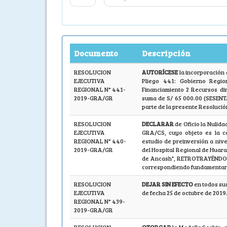
Documento
Descripción
RESOLUCION
AUTORÍCESE
la incorporación 
EJECUTIVA
Pliego 441: Gobierno Regio
REGIONAL N° 441-
Financiamiento 2 Recursos di
2019-GRA/GR
suma de S/ 65 000.00 (SESENT
parte de la presente Resolució
RESOLUCION
DECLARAR
de Oficio la Nulid
EJECUTIVA
GRA/CS, cuyo objeto es la co
REGIONAL N° 440-
estudio de preinversión a nive
2019-GRA/GR
del Hospital Regional de Huar
de Ancash", RETROTRAYÉNDOLO
correspondiendo fundamentar al
RESOLUCION
DEJAR SIN EFECTO
en todos su
EJECUTIVA
de fecha 25 de octubre de 2019
REGIONAL N° 439-
2019-GRA/GR