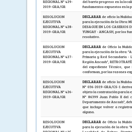
REGIONAL N° 429-
del barrio progreso en la loca
2019-GRA/GR
fundamentos expuestos en la pa
RESOLUCION
DECLARAR
de oficio la Nuli
EJECUTIVA
para la ejecución de la Obr
REGIONAL N° 428-
DESAGUE EN LOS CASERIOS DE
2019-GRA/GR
YUNGAY - ANCASH, por los fun
resolutivo.
RESOLUCION
DECLARAR
de Oficio la Nuli
EJECUTIVA
para la ejecución de la obra: "
REGIONAL N° 427-
Primaria y Red Secundaria - 
2019-GRA/GR
Región Ancash", RETROTRAYÉN
del expediente Técnico, que 
conforman, por las razones exp
RESOLUCION
DECLARAR
de oficio la Nulid
EJECUTIVA
N° 036-2019-GRA/CS-1 derivad
REGIONAL N° 426-
objeto la contratación para la e
2019-GRA/GR
N° 86399 Juan Pablo II del c
Departamento de Ancash", de
que incluye volver a registra
alguna.
RESOLUCION
DECLARAR
de Oficio la Nuli
EJECUTIVA
para la ejecución de la obra: 
REGIONAL N° 425-
Localidad de Paltay, Distr