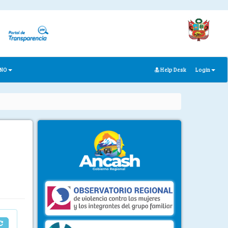
ANO
Help Desk
Login