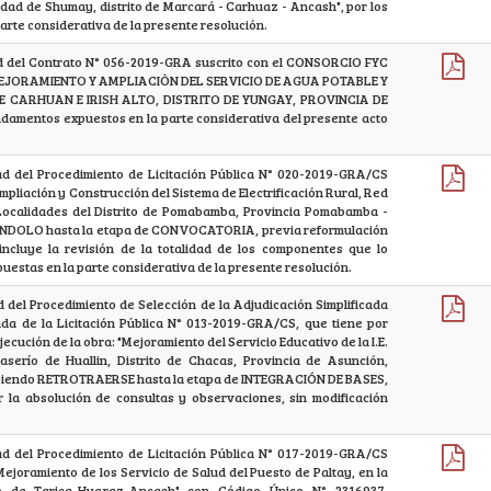
lidad de Shumay, distrito de Marcará - Carhuaz - Ancash", por los
rte considerativa de la presente resolución.
dad del Contrato N° 056-2019-GRA suscrito con el CONSORCIO FYC
a: MEJORAMIENTO Y AMPLIACIÒN DEL SERVICIO DE AGUA POTABLE Y
 CARHUAN E IRISH ALTO, DISTRITO DE YUNGAY, PROVINCIA DE
damentos expuestos en la parte considerativa del presente acto
dad del Procedimiento de Licitación Pública N° 020-2019-GRA/CS
Ampliación y Construcción del Sistema de Electrificación Rural, Red
Localidades del Distrito de Pomabamba, Provincia Pomabamba -
DOLO hasta la etapa de CONVOCATORIA, previa reformulación
incluye la revisión de la totalidad de los componentes que lo
uestas en la parte considerativa de la presente resolución.
ad del Procedimiento de Selección de la Adjudicación Simplificada
a de la Licitación Pública N° 013-2019-GRA/CS, que tiene por
jecución de la obra: "Mejoramiento del Servicio Educativo de la I.E.
aserío de Huallin, Distrito de Chacas, Provincia de Asunción,
biendo RETROTRAERSE hasta la etapa de INTEGRACIÓN DE BASES,
r la absolución de consultas y observaciones, sin modificación
dad del Procedimiento de Licitación Pública N° 017-2019-GRA/CS
"Mejoramiento de los Servicio de Salud del Puesto de Paltay, en la
ito de Tarica-Huaraz-Ancash" con Código Único N° 2316937,