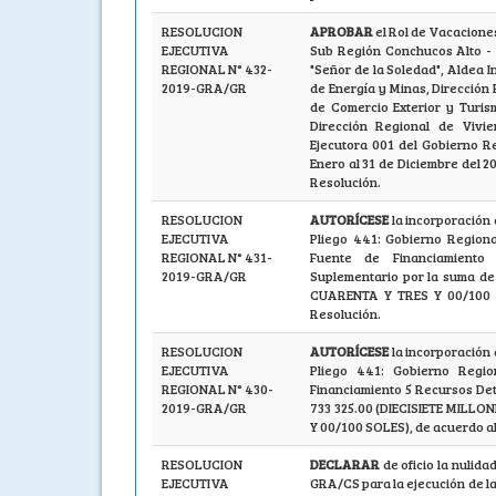
RESOLUCION
APROBAR
el Rol de Vacaciones
EJECUTIVA
Sub Región Conchucos Alto - 
REGIONAL N° 432-
"Señor de la Soledad", Aldea I
2019-GRA/GR
de Energía y Minas, Dirección
de Comercio Exterior y Turis
Dirección Regional de Vivi
Ejecutora 001 del Gobierno R
Enero al 31 de Diciembre del 2
Resolución.
RESOLUCION
AUTORÍCESE
la incorporación 
EJECUTIVA
Pliego 441: Gobierno Regiona
REGIONAL N° 431-
Fuente de Financiamiento
2019-GRA/GR
Suplementario por la suma 
CUARENTA Y TRES Y 00/100 S
Resolución.
RESOLUCION
AUTORÍCESE
la incorporación 
EJECUTIVA
Pliego 441: Gobierno Regi
REGIONAL N° 430-
Financiamiento 5 Recursos Det
2019-GRA/GR
733 325.00 (DIECISIETE MILL
Y 00/100 SOLES), de acuerdo al
RESOLUCION
DECLARAR
de oficio la nulida
EJECUTIVA
GRA/CS para la ejecución de la 