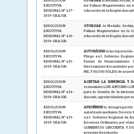
RESOLUCION
OTORGAR
la Medalla Sechin
EJECUTIVA
las Palmas Magisteriales en 
REGIONAL N° 437-
educación de la Región Ancash
2019-GRA/GR
RESOLUCION
OTORGAR
la Medalla Sechi
EJECUTIVA
Palmas Magisteriales en la C
REGIONAL N° 436-
educación de la Región Ancash
2019-GRA/GR
RESOLUCION
AUTORÍCESE
la incorporación 
EJECUTIVA
Pliego 441: Gobierno Regiona
REGIONAL N° 435-
Fuente de Financiamiento:
2019-GRA/GR
Directamente Recaudados por
MIL Y 00/100 SOLES) de acuerdo
RESOLUCION
ACEPTAR LA RENUNCIA Y 
EJECUTIVA
economista LUIS ANTONIO LUN
REGIONAL N° 434-
para la Gestión de la invers
2019-GRA/GR
Ancash, agradeciéndole por su
RESOLUCION
APRUÉBESE
la desagregación 
EJECUTIVA
autorizado mediante Decreto S
REGIONAL N° 433-
441: Gobierno Regional de Anc
2019-GRA/GR
Recursos Ordinarios, por el 
QUINIENTOS CINCUENTA Y DOS 
presente Resolución.