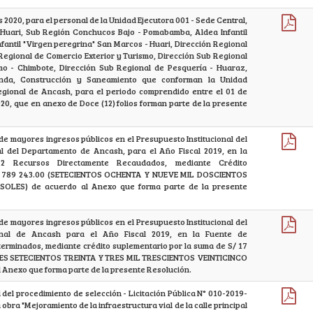
 2020, para el personal de la Unidad Ejecutora 001 - Sede Central,
Huari, Sub Región Conchucos Bajo - Pomabamba, Aldea Infantil
nfantil "Virgen peregrina" San Marcos - Huari, Dirección Regional
 Regional de Comercio Exterior y Turismo, Dirección Sub Regional
mo - Chimbote, Dirección Sub Regional de Pesquería - Huaraz,
enda, Construcción y Saneamiento que conforman la Unidad
egional de Ancash, para el periodo comprendido entre el 01 de
020, que en anexo de Doce (12) folios forman parte de la presente
de mayores ingresos públicos en el Presupuesto Institucional del
l del Departamento de Ancash, para el Año Fiscal 2019, en la
 2 Recursos Directamente Recaudados, mediante Crédito
de 789 243.00 (SETECIENTOS OCHENTA Y NUEVE MIL DOSCIENTOS
OLES) de acuerdo al Anexo que forma parte de la presente
de mayores ingresos públicos en el Presupuesto Institucional del
onal de Ancash para el Año Fiscal 2019, en la Fuente de
erminados, mediante crédito suplementario por la suma de S/ 17
ONES SETECIENTOS TREINTA Y TRES MIL TRESCIENTOS VEINTICINCO
 Anexo que forma parte de la presente Resolución.
d del procedimiento de selección - Licitación Pública N° 010-2019-
obra "Mejoramiento de la infraestructura vial de la calle principal