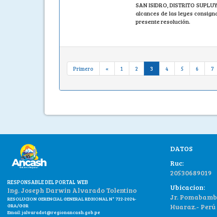
SAN ISIDRO, DISTRITO SUPLU
alcances de las leyes consign
presente resolución.
Primero
«
1
2
3
4
5
6
7
DATOS
Ruc:
20530689019
RESPONSABLE DEL PORTAL WEB
Ubicacion:
Ing. Joseph Darwin Alvarado Tolentino
Jr. Pomabamba
RESOLUCION GERENCIAL GENERAL REGIONAL N° 722-2024-
GRA/GGR
Huaraz.- Perú
Email:
jalvaradot@regionancash.gob.pe