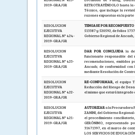
2019-GRA/GR
RETROTRAYÉNDOLO hasta la e
Técnico, que incluye la revis
razones expuestas en la parte 
RESOLUCION
TENGASE POR RECOMPUESTO
EJECUTIVA
513387 y 520592, de folios 1737
REGIONAL N° 424-
Gobierno Regional de Ancash, 
2019-GRA/GR
RESOLUCION
DAR POR CONCLUIDA
la d
EJECUTIVA
funcionario responsable del 
REGIONAL N° 423-
recomendaciones, emitidos po
2019-GRA/GR
Ancash; de conformidad con 
mediante Resolución de Contra
RESOLUCION
RE-CONFORMAR,
el equipo T
EJECUTIVA
Reducción del Riesgo de Desas
REGIONAL N° 422-
el mismo que estará integrado 
2019-GRA/GR
RESOLUCION
AUTORIZAR
a la Procuradora
EJECUTIVA
ZANINI, del Gobierno Regional 
REGIONAL N° 421-
el procedimiento conciliator
2019-GRA/GR
GERÓNIMO, representado po
31671397, en el marco de con
LOS SERVICIOS DE EDUCACIÓN 