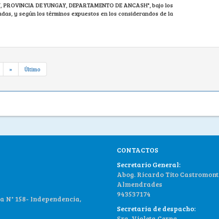
Y, PROVINCIA DE YUNGAY, DEPARTAMENTO DE ANCASH", bajo los
adas, y según los términos expuestos en los considerandos de la
»
Último
CONTACTOS
Secretario General:
Abog. Ricardo Tito Castromont
Almendrades
943537174
 N° 158- Independencia,
Secretaria de despacho:
Sra. Violeta Cerna