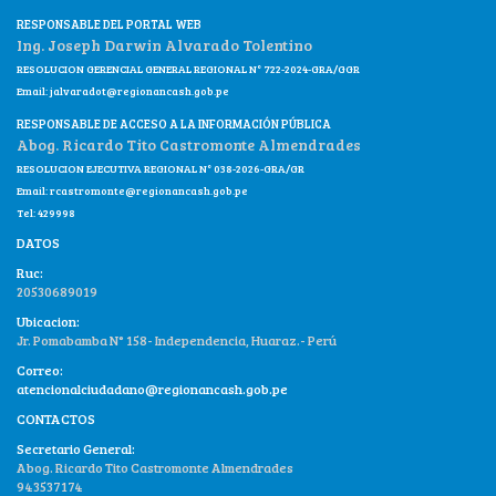
RESPONSABLE DEL PORTAL WEB
Ing. Joseph Darwin Alvarado Tolentino
RESOLUCION GERENCIAL GENERAL REGIONAL N° 722-2024-GRA/GGR
Email:
jalvaradot@regionancash.gob.pe
RESPONSABLE DE ACCESO A LA INFORMACIÓN PÚBLICA
Abog. Ricardo Tito Castromonte Almendrades
RESOLUCION EJECUTIVA REGIONAL N° 038-2026-GRA/GR
Email:
rcastromonte@regionancash.gob.pe
Tel: 429998
DATOS
Ruc:
20530689019
Ubicacion:
Jr. Pomabamba N° 158- Independencia, Huaraz.- Perú
Correo:
atencionalciudadano@regionancash.gob.pe
CONTACTOS
Secretario General:
Abog. Ricardo Tito Castromonte Almendrades
943537174