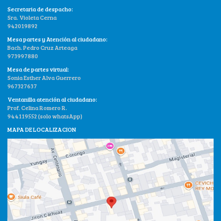
Secretaria de despacho:
Sra. Violeta Cerna
942019892
Mesa partes y Atención al ciudadano:
Bach. Pedro Cruz Arteaga
973997880
Mesa de partes virtual:
Sonia Esther Alva Guerrero
967327637
Ventanilla atención al ciudadano:
Prof. Celina Romero R.
944119552 (solo whatsApp)
MAPA DE LOCALIZACION