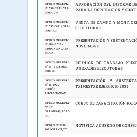
OFICIO MULTIPLE
APROBACIÓN DEL INFORME DE
N° 038 -2021-GRA-
PARA LA DEPURACIÓN Y SINC
GGR-CC-P
OFICIO MULTIPLE
VISITA DE CAMPO Y MONITORE
N° 035-2021 - GRA -
EJECUTORAS
GGR - CC
OFICIO MULTIPLE
PRESENTACIÓN Y SUSTENTACI
N° 119 - 2021 -
NOVIEMBRE
REGION ANCASH -
GRAD
OFICIO MULTIPLE
REUNION DE TRABAJO PRESE
N° 33 - 2021-GRA-
UNIDADES EJECUTORAS
GGR-CC
OFICIO MULTIPLE
PRESENTACIÓN Y SUSTENTA
N° 18-2021-
TRIMESTRE EJERCICIO 2021.
REGIÓN
ÁNCASH/GRAD
OFICIO MULTIPLE
CURSO DE CAPACITACIÓN PARA
N° 001-
GRA/GRAD/SGAF-
AC
OFICIO N° 1438-
NOTIFICA ACUERDO DE CONSEJO
2021-GRA-CR/CD