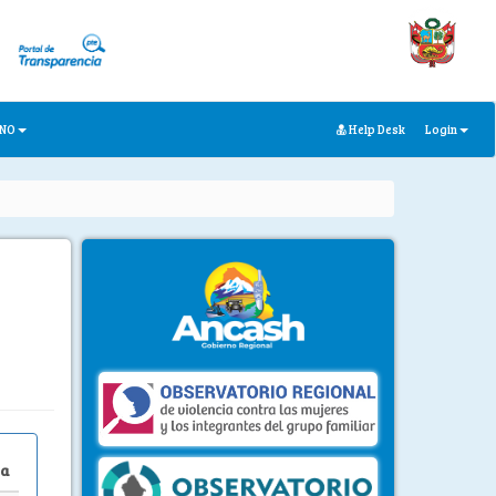
ANO
Help Desk
Login
ga