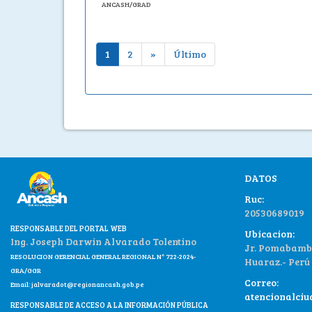
ANCASH/GRAD
1
2
»
Último
DATOS
Ruc:
20530689019
RESPONSABLE DEL PORTAL WEB
Ubicacion:
Ing. Joseph Darwin Alvarado Tolentino
Jr. Pomabamba
RESOLUCION GERENCIAL GENERAL REGIONAL N° 722-2024-
Huaraz.- Perú
GRA/GGR
Correo:
Email:
jalvaradot@regionancash.gob.pe
atencionalci
RESPONSABLE DE ACCESO A LA INFORMACIÓN PÚBLICA