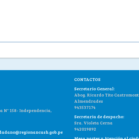
CONTACTOS
Secretario General:
Abog. Ricardo Tito Castromont
Almendrades
943537174
 N° 158- Independencia,
Secretaria de despacho:
Sra. Violeta Cerna
942019892
udadano@regionancash.gob.pe
Mesa partes y Atención al ciu