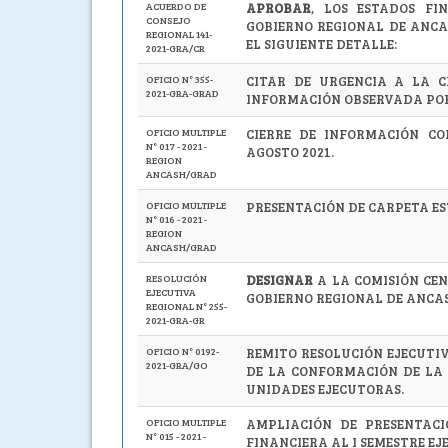
ACUERDO DE
APROBAR
, LOS ESTADOS FI
CONSEJO
GOBIERNO REGIONAL DE ANCAS
REGIONAL 141-
EL SIGUIENTE DETALLE:
2021-GRA/CR
OFICIO N° 355-
CITAR DE URGENCIA A LA C
2021-GRA-GRAD
INFORMACIÓN OBSERVADA POR
OFICIO MULTIPLE
CIERRE DE INFORMACIÓN CO
N° 017 - 2021 -
AGOSTO 2021.
REGION
ANCASH/GRAD
OFICIO MULTIPLE
PRESENTACIÓN DE CARPETA ES
N° 016 - 2021 -
REGION
ANCASH/GRAD
RESOLUCIÓN
DESIGNAR
A LA COMISIÓN CE
EJECUTIVA
GOBIERNO REGIONAL DE ANCA
REGIONAL N° 255-
2021-GRA-GR
OFICIO N° 0192-
REMITO RESOLUCIÓN EJECUTIV
2021-GRA/GO
DE LA CONFORMACIÓN DE LA 
UNIDADES EJECUTORAS.
OFICIO MULTIPLE
AMPLIACIÓN DE PRESENTACI
N° 015 - 2021 -
FINANCIERA AL I SEMESTRE EJE