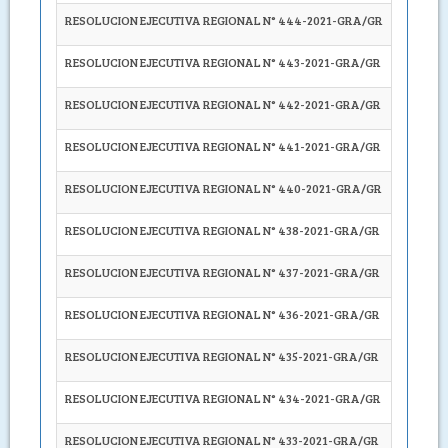
RESOLUCION EJECUTIVA REGIONAL N° 444-2021-GRA/GR
Desag
RESOLUCION EJECUTIVA REGIONAL N° 443-2021-GRA/GR
ARTÍCU
RESOLUCION EJECUTIVA REGIONAL N° 442-2021-GRA/GR
Desag
RESOLUCION EJECUTIVA REGIONAL N° 441-2021-GRA/GR
DAR P
RESOLUCION EJECUTIVA REGIONAL N° 440-2021-GRA/GR
ARTICU
RESOLUCION EJECUTIVA REGIONAL N° 438-2021-GRA/GR
APRO
RESOLUCION EJECUTIVA REGIONAL N° 437-2021-GRA/GR
Autor
RESOLUCION EJECUTIVA REGIONAL N° 436-2021-GRA/GR
Aprué
RESOLUCION EJECUTIVA REGIONAL N° 435-2021-GRA/GR
Aprué
RESOLUCION EJECUTIVA REGIONAL N° 434-2021-GRA/GR
DAR P
RESOLUCION EJECUTIVA REGIONAL N° 433-2021-GRA/GR
DAR P