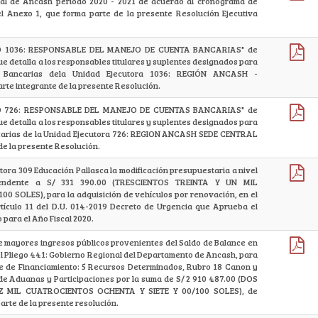
al de Ancash periodo 2020 - 2021 de acuerdo al cronograma de
el Anexo 1, que forma parte de la presente Resolución Ejecutiva
O 1036: RESPONSABLE DEL MANEJO DE CUENTA BANCARIAS" de
ue detalla a los responsables titulares y suplentes designados para
 Bancarias dela Unidad Ejecutora 1036: REGIÓN ANCASH -
te integrante de la presente Resolución.
O 726: RESPONSABLE DEL MANEJO DE CUENTAS BANCARIAS" de
ue detalla a los responsables titulares y suplentes designados para
ncarias de la Unidad Ejecutora 726: REGION ANCASH SEDE CENTRAL
 de la presente Resolución.
utora 309 Educación Pallasca la modificación presupuestaria a nivel
scendente a S/ 331 390.00 (TRESCIENTOS TREINTA Y UN MIL
 SOLES), para la adquisición de vehículos por renovación, en el
rtículo 11 del D.U. 014-2019 Decreto de Urgencia que Aprueba el
 para el Año Fiscal 2020.
e mayores ingresos públicos provenientes del Saldo de Balance en
del Pliego 441: Gobierno Regional del Departamento de Ancash, para
nte de Financiamiento: 5 Recursos Determinados, Rubro 18 Canon y
de Aduanas y Participaciones por la suma de S/ 2 910 487.00 (DOS
Z MIL CUATROCIENTOS OCHENTA Y SIETE Y 00/100 SOLES), de
arte de la presente resolución.