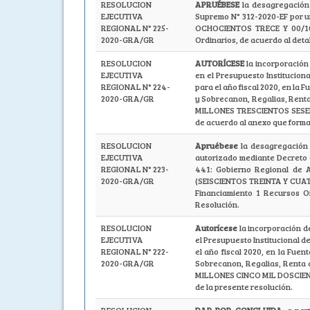
RESOLUCION
APRUÉBESE
la desagregación 
EJECUTIVA
Supremo N° 312-2020-EF por 
REGIONAL N° 225-
OCHOCIENTOS TRECE Y 00/100
2020-GRA/GR
Ordinarios, de acuerdo al deta
RESOLUCION
AUTORÍCESE
la incorporación
EJECUTIVA
en el Presupuesto Institucion
REGIONAL N° 224-
para el año fiscal 2020, en la
2020-GRA/GR
y Sobrecanon, Regalias, Renta
MILLONES TRESCIENTOS SESEN
de acuerdo al anexo que forma
RESOLUCION
Apruébese
la desagregación 
EJECUTIVA
autorizado mediante Decreto d
REGIONAL N° 223-
441: Gobierno Regional de A
2020-GRA/GR
(SEISCIENTOS TREINTA Y CUAT
Financiamiento 1 Recursos O
Resolución.
RESOLUCION
Autorícese
la incorporación d
EJECUTIVA
el Presupuesto Institucional 
REGIONAL N° 222-
el año fiscal 2020, en la Fue
2020-GRA/GR
Sobrecanon, Regalias, Renta d
MILLONES CINCO MIL DOSCIENT
de la presente resolución.