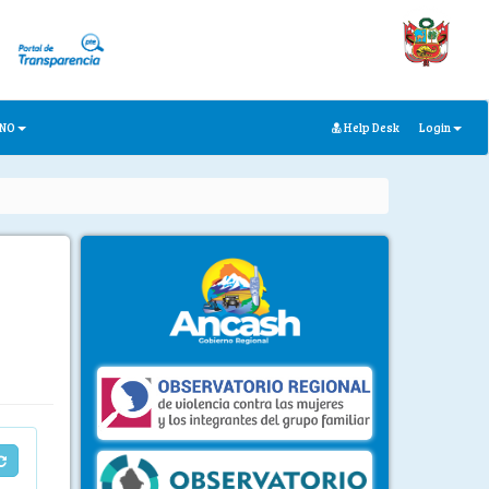
ANO
Help Desk
Login