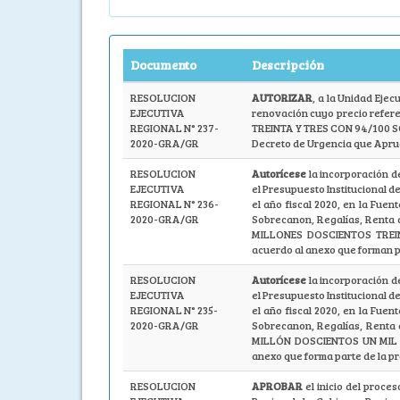
Documento
Descripción
RESOLUCION
AUTORIZAR
, a la Unidad Ejec
EJECUTIVA
renovación cuyo precio refer
REGIONAL N° 237-
TREINTA Y TRES CON 94/100 SOLE
2020-GRA/GR
Decreto de Urgencia que Aprueb
RESOLUCION
Autorícese
la incorporación d
EJECUTIVA
el Presupuesto Institucional 
REGIONAL N° 236-
el año fiscal 2020, en la Fue
2020-GRA/GR
Sobrecanon, Regalías, Renta d
MILLONES DOSCIENTOS TREI
acuerdo al anexo que forman p
RESOLUCION
Autorícese
la incorporación d
EJECUTIVA
el Presupuesto Institucional 
REGIONAL N° 235-
el año fiscal 2020, en la Fue
2020-GRA/GR
Sobrecanon, Regalías, Renta 
MILLÓN DOSCIENTOS UN MIL T
anexo que forma parte de la p
RESOLUCION
APROBAR
el inicio del proce