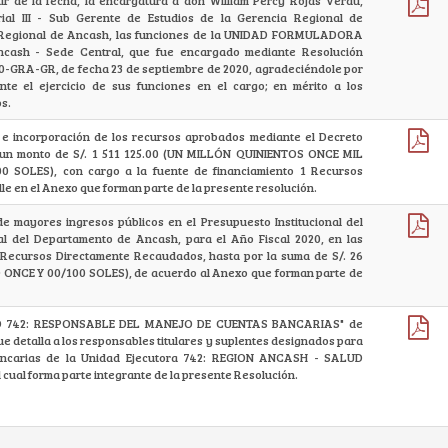
tir de la fecha, la encargatura a don William Percy Rojas Verau,
ial III - Sub Gerente de Estudios de la Gerencia Regional de
o Regional de Ancash, las funciones de la UNIDAD FORMULADORA
ncash - Sede Central, que fue encargado mediante Resolución
20-GRA-GR, de fecha 23 de septiembre de 2020, agradeciéndole por
nte el ejercicio de sus funciones en el cargo; en mérito a los
s.
e incorporación de los recursos aprobados mediante el Decreto
 un monto de S/. 1 511 125.00 (UN MILLÓN QUINIENTOS ONCE MIL
0 SOLES), con cargo a la fuente de financiamiento 1 Recursos
lle en el Anexo que forman parte de la presente resolución.
de mayores ingresos públicos en el Presupuesto Institucional del
al del Departamento de Ancash, para el Año Fiscal 2020, en las
 Recursos Directamente Recaudados, hasta por la suma de S/. 26
O ONCE Y 00/100 SOLES), de acuerdo al Anexo que forman parte de
O 742: RESPONSABLE DEL MANEJO DE CUENTAS BANCARIAS" de
ue detalla a los responsables titulares y suplentes designados para
ancarias de la Unidad Ejecutora 742: REGION ANCASH - SALUD
l forma parte integrante de la presente Resolución.