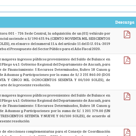
Descarga
utora 001 - 726 Sede Central, la adquisición de un (01) vehículo por
encial asciende a S/ 190 633.94 (CIENTO NOVENTA MIL SEISCIENTOS
S), en el marco del numeral 11.4 del artículo 11 del D.U. 014-2019
a el Presupuesto del Sector Público para el Año Fiscal 2020.
e mayores ingresos públicos provenientes del Saldo de Balance en
del Pliego 441: Gobierno Regional del Departamento de Ancash, para
nte de Financiamiento: 5 Recursos Determinados, Rubro 18 Canon y
e Aduanas y Participaciones por la suma de S/. 2 235 860.00 (DOS
NTA Y CINCO MIL OCHOCIENTOS SESENTA Y 00/100 SOLES), de
arte de la presente resolución.
e mayores ingresos públicos provenientes del Saldo de Balance en
del Pliego 441: Gobierno Regional del Departamento de Ancash, para
nte de Financiamiento: 5 Recursos Determinados, Rubro 18 Canon y
de Aduanas y Participaciones por la suma de S/. 1 201 379.00 (UN
RESCIENTOS SETENTA Y NUEVE Y 00/100 SOLES), de acuerdo al
resente resolución
so de elecciones complementarias para el Consejo de Coordinación