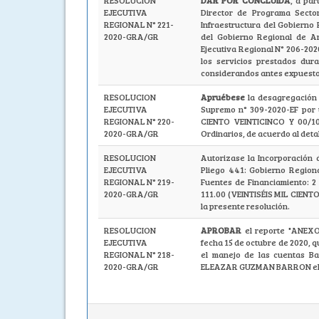
RESOLUCION
DAR POR CONCLUIDA
, a par
EJECUTIVA
Director de Programa Sector
REGIONAL N° 221-
Infraestructura del Gobiern
2020-GRA/GR
del Gobierno Regional de A
Ejecutiva Regional N° 206-20
los servicios prestados dura
considerandos antes expuesto
RESOLUCION
Apruébese
la desagregación 
EJECUTIVA
Supremo n° 309-2020-EF por
REGIONAL N° 220-
CIENTO VEINTICINCO Y 00/10
2020-GRA/GR
Ordinarios, de acuerdo al deta
RESOLUCION
Autorizase la Incorporación 
EJECUTIVA
Pliego 441: Gobierno Region
REGIONAL N° 219-
Fuentes de Financiamiento: 2
2020-GRA/GR
111.00 (VEINTISÉIS MIL CIENT
la presente resolución.
RESOLUCION
APROBAR
el reporte "ANEX
EJECUTIVA
fecha 15 de octubre de 2020, q
REGIONAL N° 218-
el manejo de las cuentas B
2020-GRA/GR
ELEAZAR GUZMAN BARRON el cua