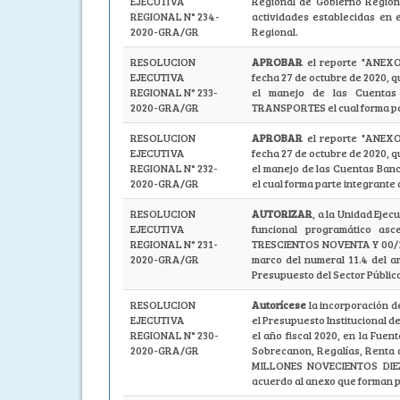
EJECUTIVA
Regional de Gobierno Region
REGIONAL N° 234-
actividades establecidas en 
2020-GRA/GR
Regional.
RESOLUCION
APROBAR
el reporte "ANEX
EJECUTIVA
fecha 27 de octubre de 2020, q
REGIONAL N° 233-
el manejo de las Cuentas
2020-GRA/GR
TRANSPORTES el cual forma par
RESOLUCION
APROBAR
el reporte "ANEX
EJECUTIVA
fecha 27 de octubre de 2020, q
REGIONAL N° 232-
el manejo de las Cuentas Ba
2020-GRA/GR
el cual forma parte integrante
RESOLUCION
AUTORIZAR
, a la Unidad Ejec
EJECUTIVA
funcional programático a
REGIONAL N° 231-
TRESCIENTOS NOVENTA Y 00/100
2020-GRA/GR
marco del numeral 11.4 del a
Presupuesto del Sector Público
RESOLUCION
Autorícese
la incorporación d
EJECUTIVA
el Presupuesto Institucional 
REGIONAL N° 230-
el año fiscal 2020, en la Fue
2020-GRA/GR
Sobrecanon, Regalías, Renta 
MILLONES NOVECIENTOS DIE
acuerdo al anexo que forman p