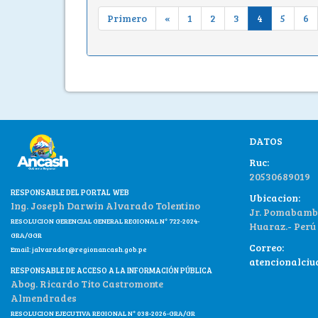
Primero
«
1
2
3
4
5
6
DATOS
Ruc:
20530689019
RESPONSABLE DEL PORTAL WEB
Ubicacion:
Ing. Joseph Darwin Alvarado Tolentino
Jr. Pomabamba
RESOLUCION GERENCIAL GENERAL REGIONAL N° 722-2024-
Huaraz.- Perú
GRA/GGR
Correo:
Email:
jalvaradot@regionancash.gob.pe
atencionalci
RESPONSABLE DE ACCESO A LA INFORMACIÓN PÚBLICA
Abog. Ricardo Tito Castromonte
Almendrades
RESOLUCION EJECUTIVA REGIONAL N° 038-2026-GRA/GR