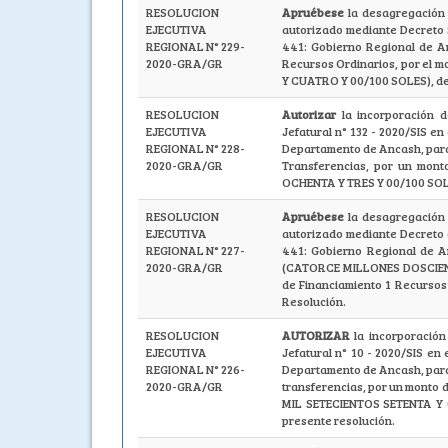
RESOLUCION
Apruébese
la desagregación 
EJECUTIVA
autorizado mediante Decreto S
REGIONAL N° 229-
441: Gobierno Regional de An
2020-GRA/GR
Recursos Ordinarios, por el
Y CUATRO Y 00/100 SOLES), de 
RESOLUCION
Autorizar
la incorporación d
EJECUTIVA
Jefatural n° 132 - 2020/SIS en
REGIONAL N° 228-
Departamento de Ancash, para 
2020-GRA/GR
Transferencias, por un mon
OCHENTA Y TRES Y 00/100 SOL
RESOLUCION
Apruébese
la desagregación 
EJECUTIVA
autorizado mediante Decreto d
REGIONAL N° 227-
441: Gobierno Regional de An
2020-GRA/GR
(CATORCE MILLONES DOSCIENT
de Financiamiento 1 Recursos
Resolución.
RESOLUCION
AUTORIZAR
la incorporación 
EJECUTIVA
Jefatural n° 10 - 2020/SIS en 
REGIONAL N° 226-
Departamento de Ancash, para 
2020-GRA/GR
transferencias, por un monto
MIL SETECIENTOS SETENTA Y 0
presente resolución.