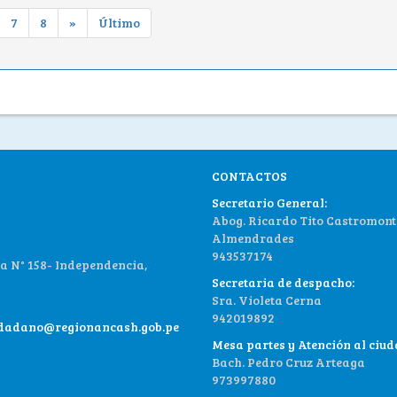
7
8
»
Último
CONTACTOS
Secretario General:
Abog. Ricardo Tito Castromont
Almendrades
943537174
 N° 158- Independencia,
Secretaria de despacho:
Sra. Violeta Cerna
942019892
udadano@regionancash.gob.pe
Mesa partes y Atención al ciu
Bach. Pedro Cruz Arteaga
973997880