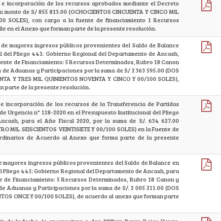
e incorporación de los recursos aprobados mediante el Decreto
un monto de S/ 855 813.00 (OCHOCIENTOS CINCUENTA Y CINCO MIL
 SOLES), con cargo a la fuente de financiamiento 1 Recursos
lle en el Anexo que forman parte de la presente resolución.
 de mayores ingresos públicos provenientes del Saldo de Balance
al del Pliego 441: Gobierno Regional del Departamento de Ancash,
 Fuente de Financiamiento: 5 Recursos Determinados, Rubro 18 Canon
 de Aduanas y Participaciones por la suma de S/ 2 363 595.00 (DOS
TA Y TRES MIL QUINIENTOS NOVENTA Y CINCO Y 00/100 SOLES),
n parte de la presente resolución.
e incorporación de los recursos de la Transferencia de Partidas
e Urgencia n° 118-2020 en el Presupuesto Institucional del Pliego
ncash, para el Año Fiscal 2020, por la suma de S/. 634 627.00
RO MIL SEISCIENTOS VEINTISIETE Y 00/100 SOLES) en la Fuente de
rdinarios de Acuerdo al Anexo que forma parte de la presente
e mayores ingresos públicos provenientes del Saldo de Balance en
del Pliego 441: Gobierno Regional del Departamento de Ancash, para
nte de Financiamiento: 5 Recursos Determinados, Rubro 18 Canon y
e Aduanas y Participaciones por la suma de S/. 2 005 211.00 (DOS
OS ONCE Y 00/100 SOLES), de acuerdo al anexo que forman parte