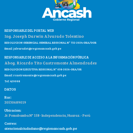
RESPONSABLE DEL PORTAL WEB
Ing. Joseph Darwin Alvarado Tolentino
RESOLUCION GERENCIAL GENERAL REGIONAL N° 722-2024-GRA/GGR
Email:
jalvaradot@regionancash.gob.pe
RESPONSABLE DE ACCESO A LA INFORMACIÓN PÚBLICA
Abog. Ricardo Tito Castromonte Almendrades
RESOLUCION EJECUTIVA REGIONAL N° 038-2026-GRA/GR
Email:
rcastromonte@regionancash.gob.pe
Tel: 429998
DATOS
Ruc:
20530689019
Ubicacion:
Jr. Pomabamba N° 158- Independencia, Huaraz.- Perú
Correo:
atencionalciudadano@regionancash.gob.pe