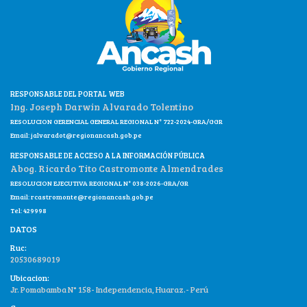
RESPONSABLE DEL PORTAL WEB
Ing. Joseph Darwin Alvarado Tolentino
RESOLUCION GERENCIAL GENERAL REGIONAL N° 722-2024-GRA/GGR
Email:
jalvaradot@regionancash.gob.pe
RESPONSABLE DE ACCESO A LA INFORMACIÓN PÚBLICA
Abog. Ricardo Tito Castromonte Almendrades
RESOLUCION EJECUTIVA REGIONAL N° 038-2026-GRA/GR
Email:
rcastromonte@regionancash.gob.pe
Tel: 429998
DATOS
Ruc:
20530689019
Ubicacion:
Jr. Pomabamba N° 158- Independencia, Huaraz.- Perú