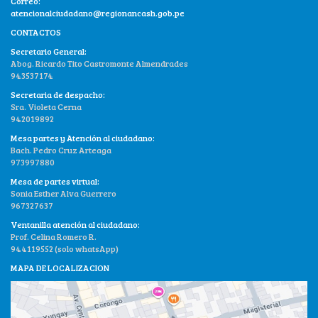
Correo:
atencionalciudadano@regionancash.gob.pe
CONTACTOS
Secretario General:
Abog. Ricardo Tito Castromonte Almendrades
943537174
Secretaria de despacho:
Sra. Violeta Cerna
942019892
Mesa partes y Atención al ciudadano:
Bach. Pedro Cruz Arteaga
973997880
Mesa de partes virtual:
Sonia Esther Alva Guerrero
967327637
Ventanilla atención al ciudadano:
Prof. Celina Romero R.
944119552 (solo whatsApp)
MAPA DE LOCALIZACION