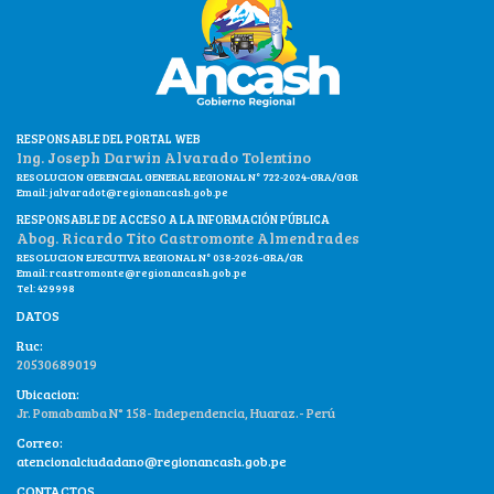
RESPONSABLE DEL PORTAL WEB
Ing. Joseph Darwin Alvarado Tolentino
RESOLUCION GERENCIAL GENERAL REGIONAL N° 722-2024-GRA/GGR
Email:
jalvaradot@regionancash.gob.pe
RESPONSABLE DE ACCESO A LA INFORMACIÓN PÚBLICA
Abog. Ricardo Tito Castromonte Almendrades
RESOLUCION EJECUTIVA REGIONAL N° 038-2026-GRA/GR
Email:
rcastromonte@regionancash.gob.pe
Tel: 429998
DATOS
Ruc:
20530689019
Ubicacion:
Jr. Pomabamba N° 158- Independencia, Huaraz.- Perú
Correo:
atencionalciudadano@regionancash.gob.pe
CONTACTOS