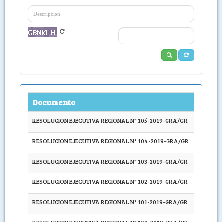
Documento
Descr
RESOLUCION EJECUTIVA REGIONAL N° 105-2019-GRA/GR
PRECISA
RESOLUCION EJECUTIVA REGIONAL N° 104-2019-GRA/GR
PRECISA
RESOLUCION EJECUTIVA REGIONAL N° 103-2019-GRA/GR
PRECISA
RESOLUCION EJECUTIVA REGIONAL N° 102-2019-GRA/GR
PRECISA
RESOLUCION EJECUTIVA REGIONAL N° 101-2019-GRA/GR
PRECISA
RESOLUCION EJECUTIVA REGIONAL N° 100-2019-GRA/GR
DAR POR