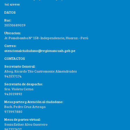
Tel: 429998
DATOS
Ruc:
20530689019
Ubicacion:
Jr. Pomabamba N° 158- Independencia, Huaraz.- Perú
Correo:
atencionalciudadano@regionancash.gob.pe
CONTACTOS
Secretario General:
Abog. Ricardo Tito Castromonte Almendrades
943537174
Secretaria de despacho:
Sra. Violeta Cerna
942019892
Mesa partes y Atención al ciudadano:
Bach. Pedro Cruz Arteaga
973997880
Mesa de partes virtual:
Sonia Esther Alva Guerrero
967327637