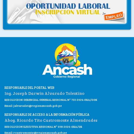
RESPONSABLE DEL PORTAL WEB
Ing. Joseph Darwin Alvarado Tolentino
RESOLUCION GERENCIAL GENERAL REGIONAL N° 722-2024-GRA/GGR
Email:
jalvaradot@regionancash.gob.pe
RESPONSABLE DE ACCESO A LA INFORMACIÓN PÚBLICA
Abog. Ricardo Tito Castromonte Almendrades
RESOLUCION EJECUTIVA REGIONAL N° 038-2026-GRA/GR
Email:
rcastromonte@regionancash.gob.pe