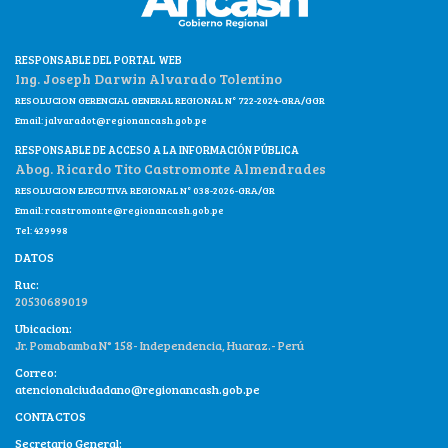
RESPONSABLE DEL PORTAL WEB
Ing. Joseph Darwin Alvarado Tolentino
RESOLUCION GERENCIAL GENERAL REGIONAL N° 722-2024-GRA/GGR
Email:
jalvaradot@regionancash.gob.pe
RESPONSABLE DE ACCESO A LA INFORMACIÓN PÚBLICA
Abog. Ricardo Tito Castromonte Almendrades
RESOLUCION EJECUTIVA REGIONAL N° 038-2026-GRA/GR
Email:
rcastromonte@regionancash.gob.pe
Tel: 429998
DATOS
Ruc:
20530689019
Ubicacion:
Jr. Pomabamba N° 158- Independencia, Huaraz.- Perú
Correo:
atencionalciudadano@regionancash.gob.pe
CONTACTOS
Secretario General: