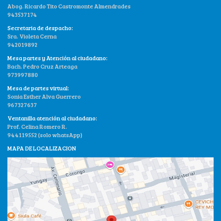
Abog. Ricardo Tito Castromonte Almendrades
943537174
Secretaria de despacho:
Sra. Violeta Cerna
942019892
Mesa partes y Atención al ciudadano:
Bach. Pedro Cruz Arteaga
973997880
Mesa de partes virtual:
Sonia Esther Alva Guerrero
967327637
Ventanilla atención al ciudadano:
Prof. Celina Romero R.
944119552 (solo whatsApp)
MAPA DE LOCALIZACION