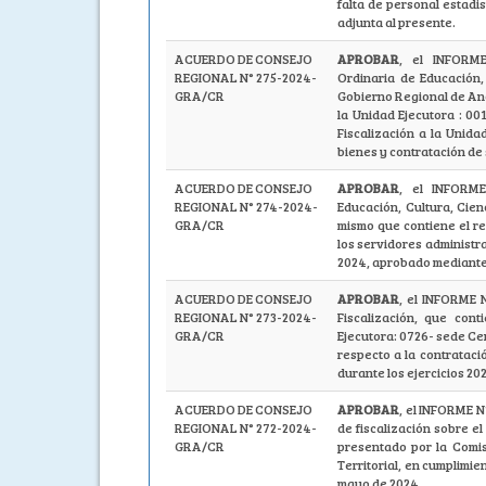
falta de personal estadis
adjunta al presente.
ACUERDO DE CONSEJO
APROBAR
, el INFORM
REGIONAL N° 275-2024-
Ordinaria de Educación,
GRA/CR
Gobierno Regional de Anca
la Unidad Ejecutora : 0
Fiscalización a la Unid
bienes y contratación de 
ACUERDO DE CONSEJO
APROBAR
, el INFORME
REGIONAL N° 274-2024-
Educación, Cultura, Cien
GRA/CR
mismo que contiene el re
los servidores administr
2024, aprobado mediant
ACUERDO DE CONSEJO
APROBAR
, el INFORME 
REGIONAL N° 273-2024-
Fiscalización, que cont
GRA/CR
Ejecutora: 0726- sede Ce
respecto a la contrata
durante los ejercicios 20
ACUERDO DE CONSEJO
APROBAR
, el INFORME 
REGIONAL N° 272-2024-
de fiscalización sobre e
GRA/CR
presentado por la Comi
Territorial, en cumplim
mayo de 2024.