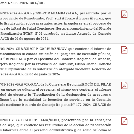
ional N° 059-2024-GRA/CR .
E N°01-2024-GRA/CR/CRP-POMABAMBA/YAAA, presentado por el
la provincia de Pomabamba, Prof, Yuri Alfonzo Álvares Álvarez, que
de fiscalización sobre presuntos actos irregulares en el proceso de
ios de la Red de Salud Conchucos Norte, en cumplimiento del Plan de
 Fiscalización (PTAF) N°01 aprobado mediante Acuerdo de Consejo
A/CR de 01 de agosto de 2024.
N°03-2024-GRA/CR/CRP-CARHUAZ/EJCV, que contiene el informe de
fiscalización al estado situación del proyecto de inversión pública,
s ” IMPULSADO por el Ejecutivo del Gobierno Regional de Ancash,
ejero Regional por la Provincia de Carhuaz, Edson Jhonel Cancha
 de cumplimiento de la autorización otorgada mediante Acuerdo de
-2024-GRA/CR de 06 de junio de 2024.
N°01-2024-GRA/CR-RCA, de la Consejera Regional ROCÍO DEL PILAR
 anexo se adjunta al presente, el mismo que contiene el informe
ilidad de ejecutar la “Fiscalización de la designación de asesores y
listas bajo la modalidad de locación de servicios en la Gerencia
bado mediante Acuerdo de Consejo Regional N° 172-2024-GRA/CR de
 N°001-2024-GRA/CRP- AIJA/DEBO, presentado por la consejera
a de Aija, que contiene los resultados de la acción de fiscalización
 laborales entre el personal administrativo y de salud así como la