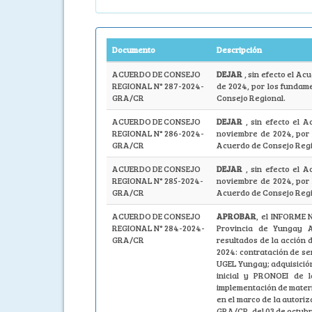
Documento
Descripción
ACUERDO DE CONSEJO
DEJAR
, sin efecto el A
REGIONAL N° 287-2024-
de 2024, por los fundam
GRA/CR
Consejo Regional.
ACUERDO DE CONSEJO
DEJAR
, sin efecto el
REGIONAL N° 286-2024-
noviembre de 2024, por 
GRA/CR
Acuerdo de Consejo Regi
ACUERDO DE CONSEJO
DEJAR
, sin efecto el
REGIONAL N° 285-2024-
noviembre de 2024, por 
GRA/CR
Acuerdo de Consejo Regi
ACUERDO DE CONSEJO
APROBAR
, el INFORME
REGIONAL N° 284-2024-
Provincia de Yungay
GRA/CR
resultados de la acción d
2024: contratación de ser
UGEL Yungay; adquisición 
inicial y PRONOEI de 
implementación de materi
en el marco de la autor
GRA/CR, del 03 de octubre