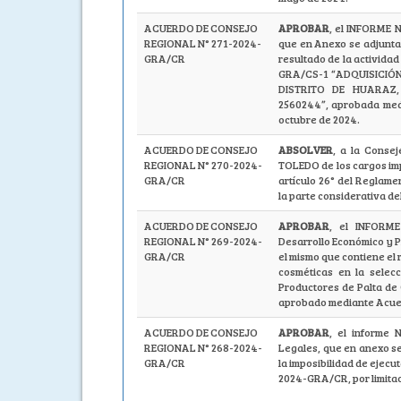
ACUERDO DE CONSEJO
APROBAR
, el INFORME 
REGIONAL N° 271-2024-
que en Anexo se adjunta
GRA/CR
resultado de la activida
GRA/CS-1 “ADQUISICIÓ
DISTRITO DE HUARAZ
2560244”, aprobada med
octubre de 2024.
ACUERDO DE CONSEJO
ABSOLVER
, a la Conse
REGIONAL N° 270-2024-
TOLEDO de los cargos imp
GRA/CR
artículo 26° del Reglame
la parte considerativa d
ACUERDO DE CONSEJO
APROBAR
, el INFORME
REGIONAL N° 269-2024-
Desarrollo Económico y P
GRA/CR
el mismo que contiene el 
cosméticas en la selec
Productores de Palta de
aprobado mediante Acue
ACUERDO DE CONSEJO
APROBAR
, el informe
REGIONAL N° 268-2024-
Legales, que en anexo se 
GRA/CR
la imposibilidad de ejec
2024-GRA/CR, por limitaci