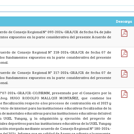
Descarga
cuerdo de Consejo Regional N° 093-2024-GRA/CR de fecha 04 de julio
entos expuestos en la parte considerativa del presente Acuerdo de
 Acuerdo de Consejo Regional N° 218-2024-GRA/CR de fecha 07 de
los fundamentos expuestos en la parte considerativa del presente
onal.
 Acuerdo de Consejo Regional N° 217-2024-GRA/CR de fecha 07 de
los fundamentos expuestos en la parte considerativa del presente
onal.
 N°07-2024-GRA/CR-CO/HRMM, presentado por el Consejero por la
 Abog. HUGO RODOLFO MALLQUI MONTAÑEZ, que contiene los
e fiscalización respecto a los procesos de contratación en el 2023 y
vicio de internet para las instituciones educativas focalizadas de la
de materiales educativas para las instituciones educativas del nivel
la UGEL Yungay, y la adquisición y ejecución del proyecto de
ales deportivos para las instituciones educativas de la UGEL Yungay
ización otorgada mediante acuerdo de Consejo Regional N° 180-2024-
 del 2024, Informe que en calidad de Anexo se adjunta a la presente.