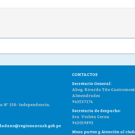
CONTACTOS
Secretario General:
Abog. Ricardo Tito Castromont
Almendrades
943537174
 N° 158- Independencia,
Secretaria de despacho:
Sra. Violeta Cerna
942019892
udadano@regionancash.gob.pe
Mesa partes y Atención al ciu