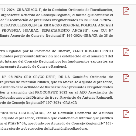
N°12-2024-GRA/CR/CO. F, de la Comisión Ordinaria de Fiscalización,
 al presente Acuerdo de Consejo Regional, el mismo que contiene el
d de “Fiscalización de presuntas Irregularidades en la LP-SM-3-2024-
N DE PATRULLEROS, EN LA XII MACRO REGIONAL POLICIAL ANCASH
, PROVINCIA HUARAZ, DEPARTAMENTO ANCASH”, con CUI N°
iante Acuerdo de Consejo Regional N° 169-2024-GRA/CR de 25 de
jera Regional por la Provincia de Huaraz, YANET ROSARIO PINTO
utados por presunta infracción a los establecido en el numeral 3 del
nto Interno del Consejo Regional, por los fundamentos expuestos en
el presente Acuerdo de Consejo Regional.
 N° 08-2024-GRA-CR/CO-DEPIP, DE LA Comisión Ordinaria de
royectos de Inversión Publica, que en Anexo se Adjunta al presente,
resultado de la actividad de fiscalización a presuntas irregularidades
ción y ejecución del PROCOMPITE 2022 en el AEO Asociación de
 Catcashpampa del Distrito de Aczo, Provincia de Antonio Raimondi,
rdo de Consejo Regional N° 197-2024-GRA/CR
 N°020-2024-GRA/CR/COAL, de la Comisión Ordinaria de Asuntos
adjunta al presente, el mismo que contienen el informe que justifica
utar el PTAF N° 04, aprobado por Acuerdo de Consejo Regional N° 163-
ón, retardo u obstrucción de la función fiscalizadora.