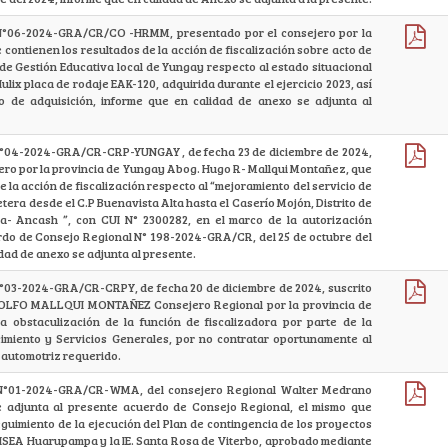
N°06-2024-GRA/CR/CO -HRMM, presentado por el consejero por la
contienen los resultados de la acción de fiscalización sobre acto de
 de Gestión Educativa local de Yungay respecto al estado situacional
lix placa de rodaje EAK-120, adquirida durante el ejercicio 2023, así
o de adquisición, informe que en calidad de anexo se adjunta al
N°04-2024-GRA/CR-CRP-YUNGAY , de fecha 23 de diciembre de 2024,
ero por la provincia de Yungay Abog. Hugo R- Mallqui Montañez, que
e la acción de fiscalización respecto al “mejoramiento del servicio de
retera desde el C.P Buenavista Alta hasta el Caserío Mojón, Distrito de
a- Ancash ”, con CUI N° 2300282, en el marco de la autorización
do de Consejo Regional N° 198-2024-GRA/CR, del 25 de octubre del
dad de anexo se adjunta al presente.
N°03-2024-GRA/CR-CRPY, de fecha 20 de diciembre de 2024, suscrito
OLFO MALLQUI MONTAÑEZ Consejero Regional por la provincia de
a obstaculización de la función de fiscalizadora por parte de la
miento y Servicios Generales, por no contratar oportunamente al
 automotriz requerido.
 N°01-2024-GRA/CR-WMA, del consejero Regional Walter Medrano
 adjunta al presente acuerdo de Consejo Regional, el mismo que
eguimiento de la ejecución del Plan de contingencia de los proyectos
CISEA Huarupampa y la IE. Santa Rosa de Viterbo, aprobado mediante