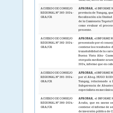
ACUERDO DE CONSEJO
APROBAR
, el INFORME 
REGIONAL N° 283-2024-
provincia de Yungay, que 
GRA/CR
fiscalización a la Unidad
de la Camioneta Toyota Hu
como evaluar el proces
presente.
ACUERDO DE CONSEJO
APROBAR
, el INFORME 
REGIONAL N° 282-2024-
presentado por el consej
GRA/CR
contiene los resultados d
transitabilidad de la car
Buena Vista Alta- Casm
otorgada mediante acuer
2024, informe que en cali
ACUERDO DE CONSEJO
APROBAR
, el INFORME 
REGIONAL N° 281-2024-
por el Abog. HUGO ROD
GRA/CR
Yungay, relacionado a l
Subgerencia de Abasteci
especialista en mecánica
ACUERDO DE CONSEJO
APROBAR
, el INFORME
REGIONAL N° 280-2024-
Acuña, que en anexo se
GRA/CR
contiene el informe de s
de inversión pública de 