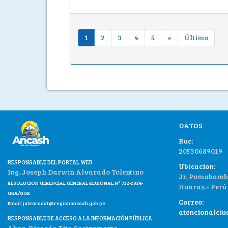
1
2
3
4
5
»
Último
DATOS
Ruc:
20530689019
RESPONSABLE DEL PORTAL WEB
Ubicacion:
Ing. Joseph Darwin Alvarado Tolentino
Jr. Pomabamba
RESOLUCION GERENCIAL GENERAL REGIONAL N° 722-2024-
Huaraz.- Perú
GRA/GGR
Correo:
Email:
jalvaradot@regionancash.gob.pe
atencionalci
RESPONSABLE DE ACCESO A LA INFORMACIÓN PÚBLICA
Abog. Ricardo Tito Castromonte