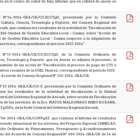
ta en el centro de salud de Aija, informe que en calidad de anexo se
E N°14-2024-GRA/CR/CO.ECCTyD, presentado por la Comisión
 Cultura, Ciencia, Tecnología y Deporte, del Consejo Regional del
sh, que contiene los resultados de la actividad de “Fiscalización de
01206-Unidad de Gestión Educativa Local – Casma, sobre “Acción de
ad de Gestión Educativa Local - Casma respecto a la adquisición de
servicios, correspondiente al ejercicio 2023-2024”
 N°13-2024-GRA/CR/CO.ECCTyD, de la Comisión Ordinaria de
cia, Tecnología y Deporte, que en Anexo se adjunta al presente, el
sultado de las acción de “Fiscalización al proceso de pago de CTS a
ativos cesantes de la UGEL Huaraz, correspondiente al periodo 2022-
e Acuerdo de Consejo Regional N° 210-2024-GRA/CR.
N°13-2024-GRA/CR/CO-F, presentado por la Comisión Ordinaria de
iene los resultados de la actividad de fiscalización a la Unidad
ntral del Gobierno Regional de Ancash, sobre acción de Fiscalización
ción de los servicios de la Eco. MATOS MALDONADO KEIKO ROXANA,
23 y2024, en la Sede Central del Gobierno Regional Ancash.
N°06-2024-GRA/CR/COPPyAT, que contiene el Informe de resultados
l estado situacional de los terrenos del Proyecto Especial CHINECAS,
sión Ordinaria de Planeamiento, Presupuesto y Acondicionamiento
iento del Acuerdo de Consejo Regional N° 060-2024-GRA/CR de 24 de