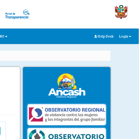
ANO
Help Desk
Login