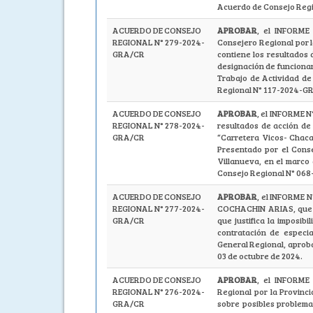
Acuerdo de Consejo Reg
ACUERDO DE CONSEJO
APROBAR
, el INFORM
REGIONAL N° 279-2024-
Consejero Regional por 
GRA/CR
contiene los resultados 
designación de funcionar
Trabajo de Actividad de
Regional N° 117-2024-GR
ACUERDO DE CONSEJO
APROBAR
, el INFORME 
REGIONAL N° 278-2024-
resultados de acción de 
GRA/CR
“Carretera Vicos- Chaca
Presentado por el Cons
Villanueva, en el marco
Consejo Regional N° 068
ACUERDO DE CONSEJO
APROBAR
, el INFORME 
REGIONAL N° 277-2024-
COCHACHIN ARIAS, que en
GRA/CR
que justifica la imposib
contratación de especia
General Regional, apro
03 de octubre de 2024.
ACUERDO DE CONSEJO
APROBAR
, el INFORME
REGIONAL N° 276-2024-
Regional por la Provinci
GRA/CR
sobre posibles problemas