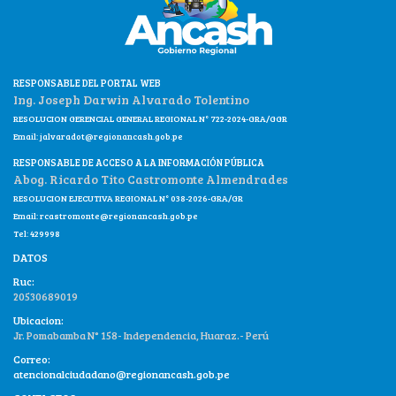
RESPONSABLE DEL PORTAL WEB
Ing. Joseph Darwin Alvarado Tolentino
RESOLUCION GERENCIAL GENERAL REGIONAL N° 722-2024-GRA/GGR
Email:
jalvaradot@regionancash.gob.pe
RESPONSABLE DE ACCESO A LA INFORMACIÓN PÚBLICA
Abog. Ricardo Tito Castromonte Almendrades
RESOLUCION EJECUTIVA REGIONAL N° 038-2026-GRA/GR
Email:
rcastromonte@regionancash.gob.pe
Tel: 429998
DATOS
Ruc:
20530689019
Ubicacion:
Jr. Pomabamba N° 158- Independencia, Huaraz.- Perú
Correo:
atencionalciudadano@regionancash.gob.pe