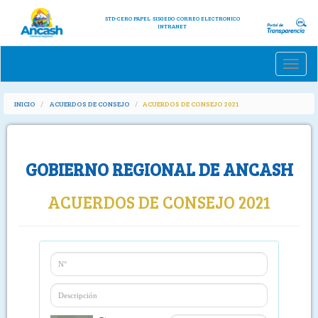
STD-CERO PAPEL
SISGEDO
CORREO ELECTRONICO
INTRANET
Toggle
naviga
INICIO
ACUERDOS DE CONSEJO
ACUERDOS DE CONSEJO 2021
GOBIERNO REGIONAL DE ANCASH
ACUERDOS DE CONSEJO 2021