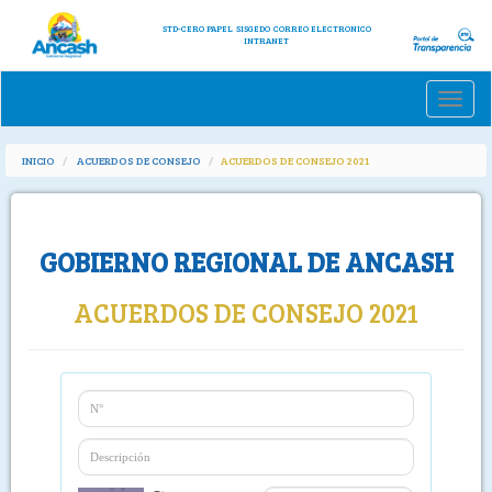
STD-CERO PAPEL
SISGEDO
CORREO ELECTRONICO
INTRANET
Toggle
naviga
INICIO
ACUERDOS DE CONSEJO
ACUERDOS DE CONSEJO 2021
GOBIERNO REGIONAL DE ANCASH
ACUERDOS DE CONSEJO 2021