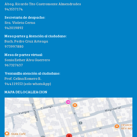
Abog. Ricardo Tito Castromonte Almendrades
943537174
Secretaria de despacho:
Sra. Violeta Cerna
942019892
Mesa partes y Atención al ciudadano:
Bach. Pedro Cruz Arteaga
973997880
Mesa de partes virtual:
Sonia Esther Alva Guerrero
967327637
Ventanilla atención al ciudadano:
Prof. Celina Romero R.
944119552 (solo whatsApp)
MAPA DE LOCALIZACION