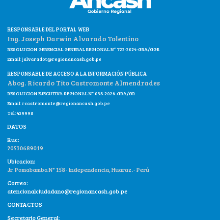
RESPONSABLE DEL PORTAL WEB
Ing. Joseph Darwin Alvarado Tolentino
RESOLUCION GERENCIAL GENERAL REGIONAL N° 722-2024-GRA/GGR
Email:
jalvaradot@regionancash.gob.pe
RESPONSABLE DE ACCESO A LA INFORMACIÓN PÚBLICA
Abog. Ricardo Tito Castromonte Almendrades
RESOLUCION EJECUTIVA REGIONAL N° 038-2026-GRA/GR
Email:
rcastromonte@regionancash.gob.pe
Tel: 429998
DATOS
Ruc:
20530689019
Ubicacion:
Jr. Pomabamba N° 158- Independencia, Huaraz.- Perú
Correo:
atencionalciudadano@regionancash.gob.pe
CONTACTOS
Secretario General: