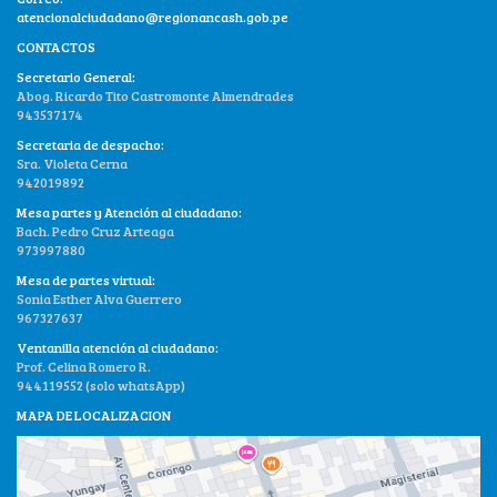
atencionalciudadano@regionancash.gob.pe
CONTACTOS
Secretario General:
Abog. Ricardo Tito Castromonte Almendrades
943537174
Secretaria de despacho:
Sra. Violeta Cerna
942019892
Mesa partes y Atención al ciudadano:
Bach. Pedro Cruz Arteaga
973997880
Mesa de partes virtual:
Sonia Esther Alva Guerrero
967327637
Ventanilla atención al ciudadano:
Prof. Celina Romero R.
944119552 (solo whatsApp)
MAPA DE LOCALIZACION