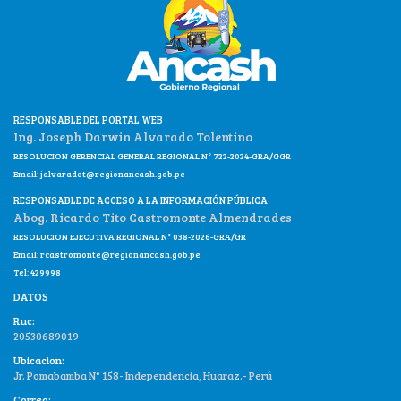
RESPONSABLE DEL PORTAL WEB
Ing. Joseph Darwin Alvarado Tolentino
RESOLUCION GERENCIAL GENERAL REGIONAL N° 722-2024-GRA/GGR
Email:
jalvaradot@regionancash.gob.pe
RESPONSABLE DE ACCESO A LA INFORMACIÓN PÚBLICA
Abog. Ricardo Tito Castromonte Almendrades
RESOLUCION EJECUTIVA REGIONAL N° 038-2026-GRA/GR
Email:
rcastromonte@regionancash.gob.pe
Tel: 429998
DATOS
Ruc:
20530689019
Ubicacion:
Jr. Pomabamba N° 158- Independencia, Huaraz.- Perú
Correo: