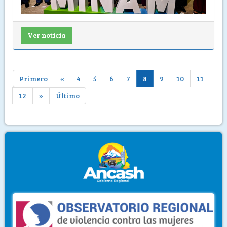
Ver noticia
Primero
«
4
5
6
7
8
9
10
11
12
»
Último