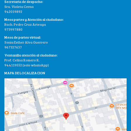
Secretaria de despacho:
Sra. Violeta Cerna
942019892
Mesa partes y Atención al ciudadano:
Bach. Pedro Cruz Arteaga
973997880
Mesa de partes virtual:
Sonia Esther Alva Guerrero
967327637
Ventanilla atención al ciudadano:
Prof. Celina Romero R.
944119552 (solo whatsApp)
MAPA DE LOCALIZACION