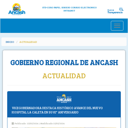
STD-CERO PAPEL
SISGEDO
CORREO ELECTRONICO
INTRANET
Toggle
naviga
INICIO
ACTUALIDAD
GOBIERNO REGIONAL DE ANCASH
ACTUALIDAD
VICEGOBERNADORA DESTACA HISTÓRICO AVANCE DEL NUEVO
HOSPITAL LA CALETA EN SU 81° ANIVERSARIO
Publicado :15/05/2026 | Modificado:15/05/2026