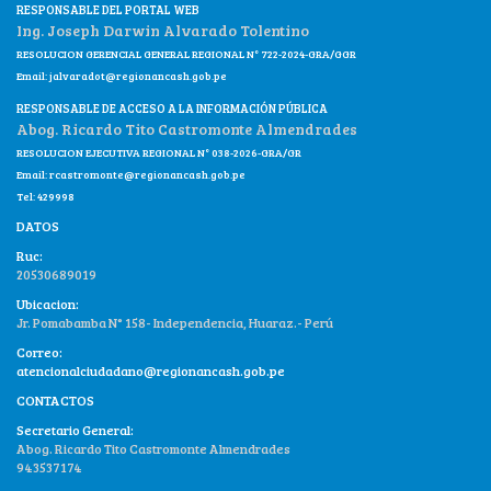
RESPONSABLE DEL PORTAL WEB
Ing. Joseph Darwin Alvarado Tolentino
RESOLUCION GERENCIAL GENERAL REGIONAL N° 722-2024-GRA/GGR
Email:
jalvaradot@regionancash.gob.pe
RESPONSABLE DE ACCESO A LA INFORMACIÓN PÚBLICA
Abog. Ricardo Tito Castromonte Almendrades
RESOLUCION EJECUTIVA REGIONAL N° 038-2026-GRA/GR
Email:
rcastromonte@regionancash.gob.pe
Tel: 429998
DATOS
Ruc:
20530689019
Ubicacion:
Jr. Pomabamba N° 158- Independencia, Huaraz.- Perú
Correo:
atencionalciudadano@regionancash.gob.pe
CONTACTOS
Secretario General:
Abog. Ricardo Tito Castromonte Almendrades
943537174