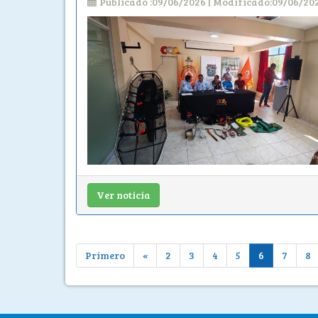
Publicado :09/06/2026 | Modificado:09/06/20
Ver noticia
Primero
«
2
3
4
5
6
7
8