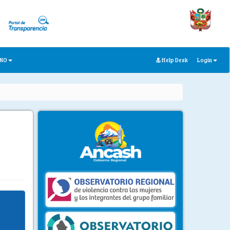
ANO
Help Desk
Login
O