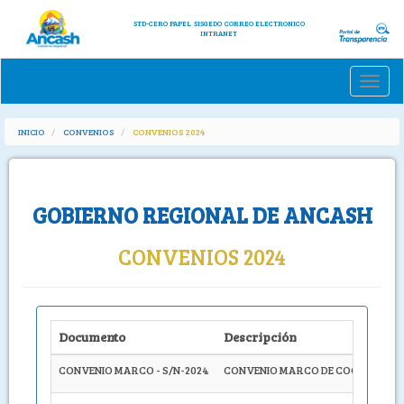
STD-CERO PAPEL
SISGEDO
CORREO ELECTRONICO
INTRANET
Toggle
naviga
INICIO
CONVENIOS
CONVENIOS 2024
GOBIERNO REGIONAL DE ANCASH
CONVENIOS 2024
Documento
Descripción
CONVENIO MARCO - S/N-2024
CONVENIO MARCO DE COOPERACIÓN 