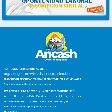
RESPONSABLE DEL PORTAL WEB
Ing. Joseph Darwin Alvarado Tolentino
RESOLUCION GERENCIAL GENERAL REGIONAL N° 722-2024-GRA/GGR
Email:
jalvaradot@regionancash.gob.pe
RESPONSABLE DE ACCESO A LA INFORMACIÓN PÚBLICA
Abog. Ricardo Tito Castromonte Almendrades
RESOLUCION EJECUTIVA REGIONAL N° 038-2026-GRA/GR
Email:
rcastromonte@regionancash.gob.pe
Tel: 429998