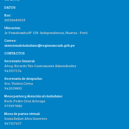
DATOS
Ruc:
20530689019
Ubicacion:
Jr. Pomabamba N° 158- Independencia, Huaraz.- Perú
Correo:
atencionalciudadano@regionancash.gob.pe
CONTACTOS
Secretario General:
Abog. Ricardo Tito Castromonte Almendrades
943537174
Secretaria de despacho:
Sra. Violeta Cerna
942019892
Mesa partes y Atención al ciudadano:
Bach. Pedro Cruz Arteaga
973997880
Mesa de partes virtual:
Sonia Esther Alva Guerrero
967327637