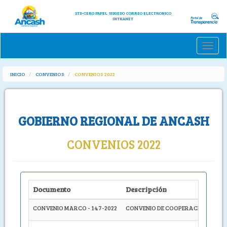
STD-CERO PAPEL
SISGEDO
CORREO ELECTRONICO
INTRANET
Toggle
naviga
INICIO
CONVENIOS
CONVENIOS 2022
GOBIERNO REGIONAL DE ANCASH
CONVENIOS 2022
Documento
Descripción
CONVENIO MARCO - 147-2022
CONVENIO DE COOPERACIÓN INTERI