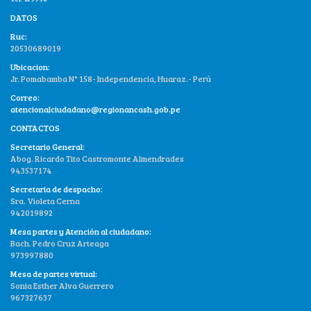
DATOS
Ruc:
20530689019
Ubicacion:
Jr. Pomabamba N° 158- Independencia, Huaraz.- Perú
Correo:
atencionalciudadano@regionancash.gob.pe
CONTACTOS
Secretario General:
Abog. Ricardo Tito Castromonte Almendrades
943537174
Secretaria de despacho:
Sra. Violeta Cerna
942019892
Mesa partes y Atención al ciudadano:
Bach. Pedro Cruz Arteaga
973997880
Mesa de partes virtual:
Sonia Esther Alva Guerrero
967327637