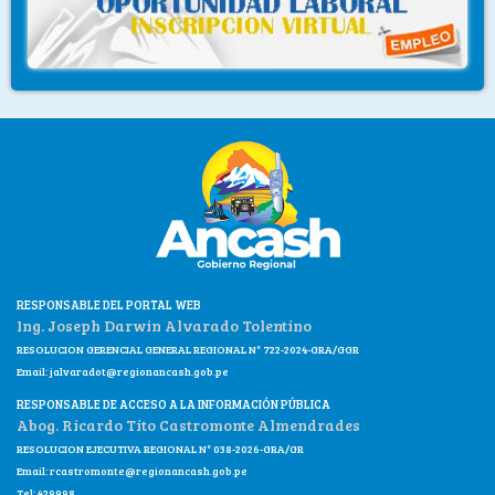
RESPONSABLE DEL PORTAL WEB
Ing. Joseph Darwin Alvarado Tolentino
RESOLUCION GERENCIAL GENERAL REGIONAL N° 722-2024-GRA/GGR
Email:
jalvaradot@regionancash.gob.pe
RESPONSABLE DE ACCESO A LA INFORMACIÓN PÚBLICA
Abog. Ricardo Tito Castromonte Almendrades
RESOLUCION EJECUTIVA REGIONAL N° 038-2026-GRA/GR
Email:
rcastromonte@regionancash.gob.pe
Tel: 429998