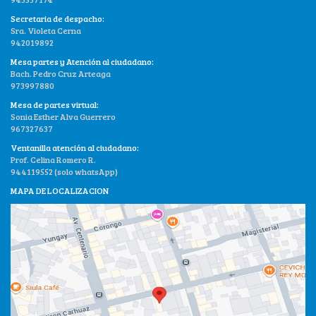
Secretaria de despacho:
Sra. Violeta Cerna
942019892
Mesa partes y Atención al ciudadano:
Bach. Pedro Cruz Arteaga
973997880
Mesa de partes virtual:
Sonia Esther Alva Guerrero
967327637
Ventanilla atención al ciudadano:
Prof. Celina Romero R.
944119552 (solo whatsApp)
MAPA DE LOCALIZACION