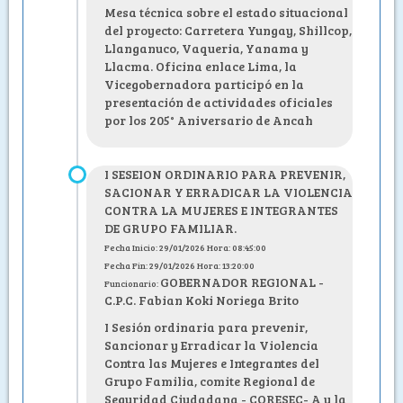
Mesa técnica sobre el estado situacional
del proyecto: Carretera Yungay, Shillcop,
Llanganuco, Vaqueria, Yanama y
Llacma. Oficina enlace Lima, la
Vicegobernadora participó en la
presentación de actividades oficiales
por los 205° Aniversario de Ancah
I SESEION ORDINARIO PARA PREVENIR,
SACIONAR Y ERRADICAR LA VIOLENCIA
CONTRA LA MUJERES E INTEGRANTES
DE GRUPO FAMILIAR.
Fecha Inicio: 29/01/2026 Hora: 08:45:00
Fecha Fin: 29/01/2026 Hora: 13:20:00
GOBERNADOR REGIONAL -
Funcionario:
C.P.C. Fabian Koki Noriega Brito
I Sesión ordinaria para prevenir,
Sancionar y Erradicar la Violencia
Contra las Mujeres e Integrantes del
Grupo Familia, comite Regional de
Seguridad Ciudadana - CORESEC- A y la