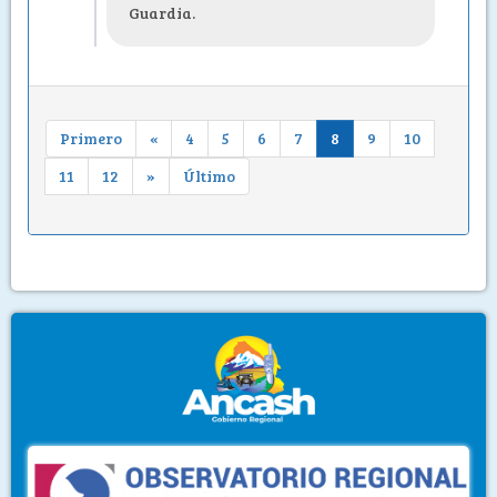
Guardia.
Primero
«
4
5
6
7
8
9
10
11
12
»
Último