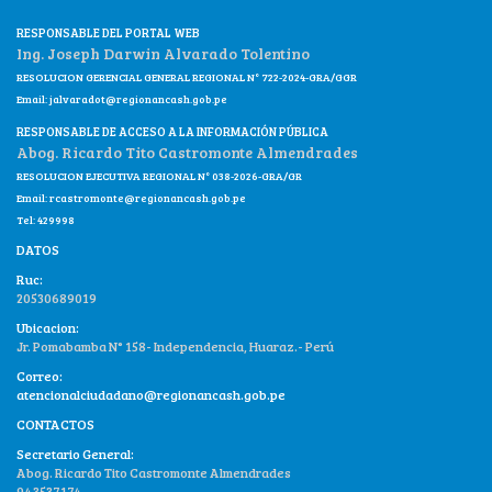
RESPONSABLE DEL PORTAL WEB
Ing. Joseph Darwin Alvarado Tolentino
RESOLUCION GERENCIAL GENERAL REGIONAL N° 722-2024-GRA/GGR
Email:
jalvaradot@regionancash.gob.pe
RESPONSABLE DE ACCESO A LA INFORMACIÓN PÚBLICA
Abog. Ricardo Tito Castromonte Almendrades
RESOLUCION EJECUTIVA REGIONAL N° 038-2026-GRA/GR
Email:
rcastromonte@regionancash.gob.pe
Tel: 429998
DATOS
Ruc:
20530689019
Ubicacion:
Jr. Pomabamba N° 158- Independencia, Huaraz.- Perú
Correo:
atencionalciudadano@regionancash.gob.pe
CONTACTOS
Secretario General:
Abog. Ricardo Tito Castromonte Almendrades
943537174