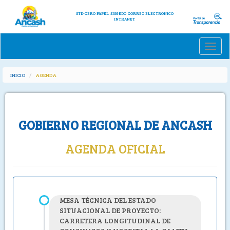
STD-CERO PAPEL
SISGEDO
CORREO ELECTRONICO
INTRANET
Toggle
naviga
INICIO
AGENDA
GOBIERNO REGIONAL DE ANCASH
AGENDA OFICIAL
MESA TÉCNICA DEL ESTADO
SITUACIONAL DE PROYECTO:
CARRETERA LONGITUDINAL DE