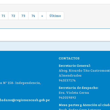
71
72
73
74
»
Último
CONTACTOS
Secretario General:
Abog. Ricardo Tito Castromont
Almendrades
943537174
 N° 158- Independencia,
Secretaria de despacho:
Sra. Violeta Cerna
942019892
udadano@regionancash.gob.pe
Mesa partes y Atención al ciu
Bach. Pedro Cruz Arteaga