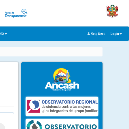
ANO
Help Desk
Login