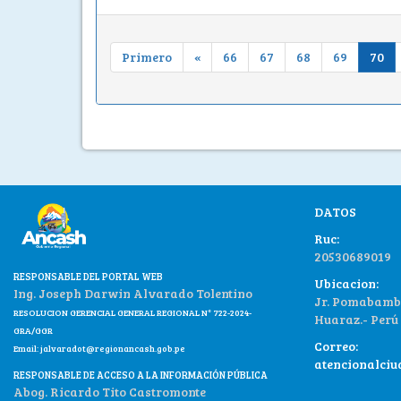
Primero
«
66
67
68
69
70
DATOS
Ruc:
20530689019
RESPONSABLE DEL PORTAL WEB
Ubicacion:
Ing. Joseph Darwin Alvarado Tolentino
Jr. Pomabamba
RESOLUCION GERENCIAL GENERAL REGIONAL N° 722-2024-
Huaraz.- Perú
GRA/GGR
Correo:
Email:
jalvaradot@regionancash.gob.pe
atencionalci
RESPONSABLE DE ACCESO A LA INFORMACIÓN PÚBLICA
Abog. Ricardo Tito Castromonte