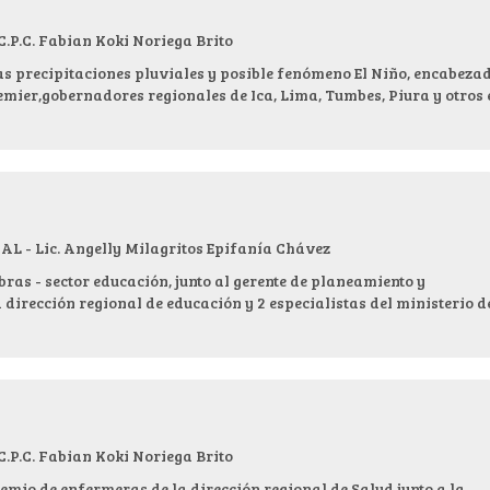
.C. Fabian Koki Noriega Brito
s precipitaciones pluviales y posible fenómeno El Niño, encabeza
remier,gobernadores regionales de Ica, Lima, Tumbes, Piura y otros 
- Lic. Angelly Milagritos Epifanía Chávez
bras - sector educación, junto al gerente de planeamiento y
 dirección regional de educación y 2 especialistas del ministerio d
.C. Fabian Koki Noriega Brito
emio de enfermeras de la dirección regional de Salud junto a la