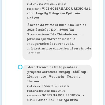
Fecha Fin: 16/03/2026 Hora: 12:30:00
VICE GOBERNADOR REGIONAL
Funcionario:
- Lic. Angelly Milagritos Epifanía
Chávez
Áncash da inicio al Buen Año Escolar
2026 desde la I.E. N.° 89001 “Ex
Prevocacional” de Chimbote, en una
jornada que marca también la
inauguración de su renovada
infraestructura educativa al servicio de
la niñez.
Mesa Técnica de trabajo sobre el
proyecto Carretera Yungay - Shillcop -
Llanganuco - Vaquería - Yanama -
Llacma.
Fecha Inicio: 13/03/2026 Hora: 08:00:00
Fecha Fin: 13/04/2026 Hora: 13:46:42
GOBERNADOR REGIONAL -
Funcionario:
C.P.C. Fabian Koki Noriega Brito