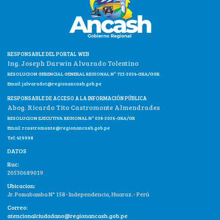
RESPONSABLE DEL PORTAL WEB
Ing. Joseph Darwin Alvarado Tolentino
RESOLUCION GERENCIAL GENERAL REGIONAL N° 722-2024-GRA/GGR
Email:
jalvaradot@regionancash.gob.pe
RESPONSABLE DE ACCESO A LA INFORMACIÓN PÚBLICA
Abog. Ricardo Tito Castromonte Almendrades
RESOLUCION EJECUTIVA REGIONAL N° 038-2026-GRA/GR
Email:
rcastromonte@regionancash.gob.pe
Tel: 429998
DATOS
Ruc:
20530689019
Ubicacion:
Jr. Pomabamba N° 158- Independencia, Huaraz.- Perú
Correo:
atencionalciudadano@regionancash.gob.pe