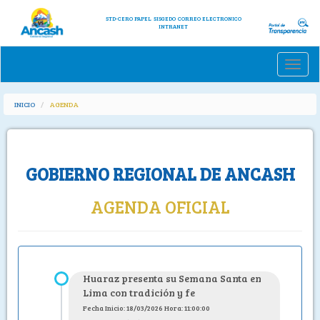
STD-CERO PAPEL
SISGEDO
CORREO ELECTRONICO
INTRANET
Toggle
naviga
INICIO
AGENDA
GOBIERNO REGIONAL DE ANCASH
AGENDA OFICIAL
Huaraz presenta su Semana Santa en
Lima con tradición y fe
Fecha Inicio: 18/03/2026 Hora: 11:00:00