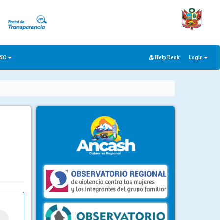
ANO
Help Desk
Login