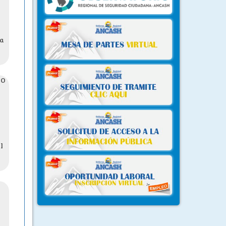
la
CO
l