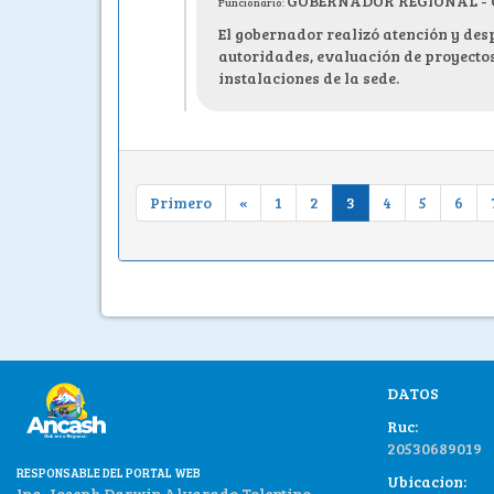
GOBERNADOR REGIONAL - C.P
Funcionario:
El gobernador realizó atención y des
autoridades, evaluación de proyectos
instalaciones de la sede.
Primero
«
1
2
3
4
5
6
DATOS
Ruc:
20530689019
RESPONSABLE DEL PORTAL WEB
Ubicacion:
Ing. Joseph Darwin Alvarado Tolentino