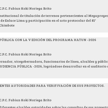
.C. Fabian Koki Noriega Brito
nstitucional de titulación de terrenos pertenecientes al Megaproye
de Enlace Lima y participación en el acto protocolar del 81°
 Chimbote
 PÚBLICA CON LA V EDICIÓN DEL PROGRAMA HATUN -2026
.C. Fabian Koki Noriega Brito
bernador, vicegobernadora, funcionarios de línea, alcaldes y públi
I AUDIENCIA PÚBLICA -2026, lográndose desarrollar en el auditorio 
RENTES AUTORIDADES PARA VERIFIVACIÓN DE SUS PROYECTOS.
.C. Fabian Koki Noriega Brito
diferentes alcaldes autoridades sobre las consultas de sus proyecto