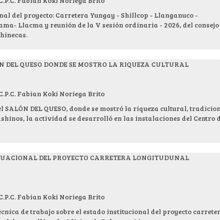
.C. Fabian Koki Noriega Brito
nal del proyecto: Carretera Yungay - Shillcop - Llanganuco -
- Llacma y reunión de la V sesión ordinaria - 2026, del consejo
Chinecas.
ÓN DEL QUESO DONDE SE MOSTRO LA RIQUEZA CULTURAL
.C. Fabian Koki Noriega Brito
el SALÓN DEL QUESO, donde se mostró la riqueza cultural, tradicio
ashinos, la actividad se desarrolló en las instalaciones del Centro 
SITUACIONAL DEL PROYECTO CARRETERA LONGITUDUNAL
.C. Fabian Koki Noriega Brito
cnica de trabajo sobre el estado institucional del proyecto carrete