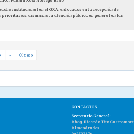
.C. Fabian Koki Noriega Brito
pacho institucional en el GRA, enfocados en la recepción de
 prioritarios, asimismo la atención pública en general en las
7
»
Último
CONTACTOS
Secretario General:
Abog. Ricardo Tito Castromont
Almendrades
943537174