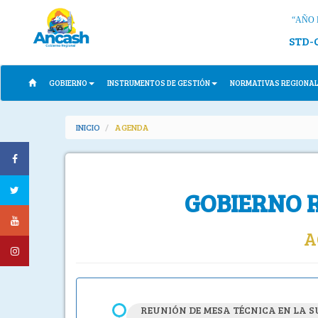
“AÑO 
STD-
GOBIERNO
INSTRUMENTOS DE GESTIÓN
NORMATIVAS REGIONA
INICIO
AGENDA
GOBIERNO 
A
REUNIÓN DE MESA TÉCNICA EN LA S