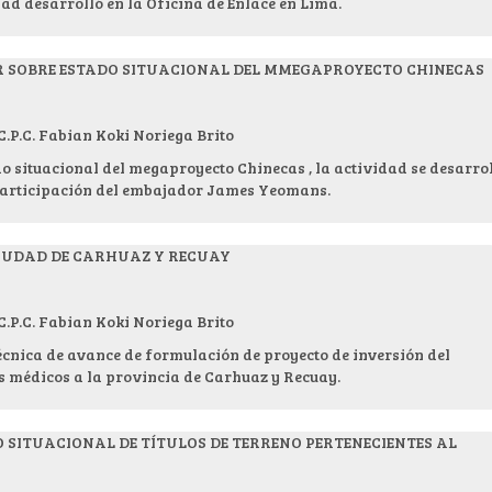
dad desarrolló en la Oficina de Enlace en Lima.
R SOBRE ESTADO SITUACIONAL DEL MMEGAPROYECTO CHINECAS
.C. Fabian Koki Noriega Brito
o situacional del megaproyecto Chinecas , la actividad se desarro
a participación del embajador James Yeomans.
CIUDAD DE CARHUAZ Y RECUAY
.C. Fabian Koki Noriega Brito
écnica de avance de formulación de proyecto de inversión del
os médicos a la provincia de Carhuaz y Recuay.
 SITUACIONAL DE TÍTULOS DE TERRENO PERTENECIENTES AL