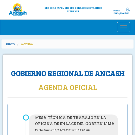
STD-CERO PAPEL
SISGEDO
CORREO ELECTRONICO
INTRANET
Toggle
naviga
INICIO
AGENDA
GOBIERNO REGIONAL DE ANCASH
AGENDA OFICIAL
MESA TÉCNICA DE TRABAJO EN LA
OFICINA DE ENLACE DEL GORE EN LIMA
Fecha Inicio: 16/07/2025 Hora: 09:00:00