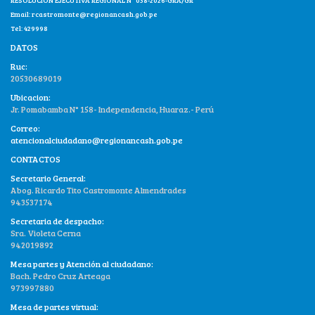
Email:
rcastromonte@regionancash.gob.pe
Tel: 429998
DATOS
Ruc:
20530689019
Ubicacion:
Jr. Pomabamba N° 158- Independencia, Huaraz.- Perú
Correo:
atencionalciudadano@regionancash.gob.pe
CONTACTOS
Secretario General:
Abog. Ricardo Tito Castromonte Almendrades
943537174
Secretaria de despacho:
Sra. Violeta Cerna
942019892
Mesa partes y Atención al ciudadano:
Bach. Pedro Cruz Arteaga
973997880
Mesa de partes virtual: