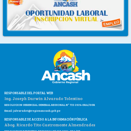
RESPONSABLE DEL PORTAL WEB
Ing. Joseph Darwin Alvarado Tolentino
RESOLUCION GERENCIAL GENERAL REGIONAL N° 722-2024-GRA/GGR
Email:
jalvaradot@regionancash.gob.pe
RESPONSABLE DE ACCESO A LA INFORMACIÓN PÚBLICA
Abog. Ricardo Tito Castromonte Almendrades
RESOLUCION EJECUTIVA REGIONAL N° 038-2026-GRA/GR