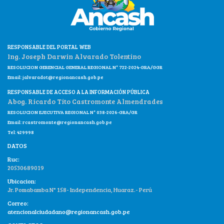
RESPONSABLE DEL PORTAL WEB
Ing. Joseph Darwin Alvarado Tolentino
RESOLUCION GERENCIAL GENERAL REGIONAL N° 722-2024-GRA/GGR
Email:
jalvaradot@regionancash.gob.pe
RESPONSABLE DE ACCESO A LA INFORMACIÓN PÚBLICA
Abog. Ricardo Tito Castromonte Almendrades
RESOLUCION EJECUTIVA REGIONAL N° 038-2026-GRA/GR
Email:
rcastromonte@regionancash.gob.pe
Tel: 429998
DATOS
Ruc:
20530689019
Ubicacion:
Jr. Pomabamba N° 158- Independencia, Huaraz.- Perú
Correo:
atencionalciudadano@regionancash.gob.pe