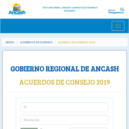
STD-CERO PAPEL
SISGEDO
CORREO ELECTRONICO
INTRANET
Toggle
naviga
INICIO
ACUERDOS DE CONSEJO
ACUERDO DE CONSEJO 2019
GOBIERNO REGIONAL DE ANCASH
ACUERDOS DE CONSEJO 2019