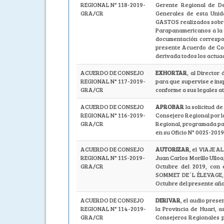
REGIONAL N° 118-2019-
Gerente Regional de De
GRA/CR
Generales de esta Unid
GASTOS realizados sobre
Parapanamericanos a la
documentación correspon
presente Acuerdo de Con
derivada todos los actuad
ACUERDO DE CONSEJO
EXHORTAR
, al Directo
REGIONAL N° 117-2019-
para que supervise e ins
GRA/CR
conforme a sus legales a
ACUERDO DE CONSEJO
APROBAR
la solicitud de
REGIONAL N° 116-2019-
Consejero Regional por la
GRA/CR
Regional, programada par
en su Oficio N° 0025-201
ACUERDO DE CONSEJO
AUTORIZAR
, el VIAJE A
REGIONAL N° 115-2019-
Juan Carlos Morillo Ullo
GRA/CR
Octubre del 2019, con e
SOMMET DE´L ÉLEVAGE, pr
Octubre del presente año
ACUERDO DE CONSEJO
DERIVAR
, el audio pres
REGIONAL N° 114-2019-
la Provincia de Huari, 
GRA/CR
Consejeros Regionales po