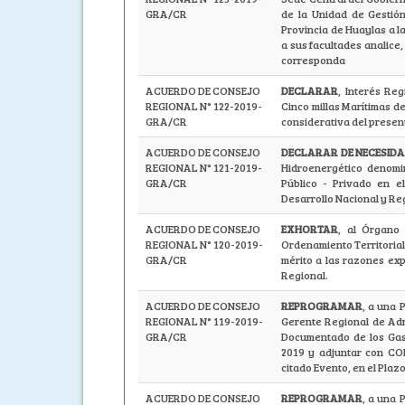
GRA/CR
de la Unidad de Gestión
Provincia de Huaylas a l
a sus facultades analice
corresponda
ACUERDO DE CONSEJO
DECLARAR
, Interés Re
REGIONAL N° 122-2019-
Cinco millas Marítimas de
GRA/CR
considerativa del prese
ACUERDO DE CONSEJO
DECLARAR DE NECESIDAD
REGIONAL N° 121-2019-
Hidroenergético denomi
GRA/CR
Público - Privado en e
Desarrollo Nacional y Re
ACUERDO DE CONSEJO
EXHORTAR
, al Órgano
REGIONAL N° 120-2019-
Ordenamiento Territorial
GRA/CR
mérito a las razones ex
Regional.
ACUERDO DE CONSEJO
REPROGRAMAR
, a una 
REGIONAL N° 119-2019-
Gerente Regional de Adm
GRA/CR
Documentado de los Gast
2019 y adjuntar con CO
citado Evento, en el Plaz
ACUERDO DE CONSEJO
REPROGRAMAR
, a una 