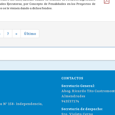
dades Ejecutoras, por Concepto de Penalidades en los Proyectos de
so se le vienen dando a dichos fondos.
6
7
»
Último
CONTACTOS
Secretario General:
Abog. Ricardo Tito Castromont
Almendrades
943537174
 N° 158- Independencia,
Secretaria de despacho:
Sra. Violeta Cerna