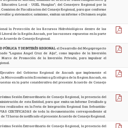
 Educativa Local - UGEL Huaylas"; del Consejero Regional por la
a Comision de Fiscalizacion del Consejo Regional, para que conforme
, evalúe y sistematice; asimismo, emitan un informe o Dictamen según
gional la Protección de los Recursos Hidrobiológicos dentro de las
l Litoral de la Región Ancash, por las razones expuestas en la parte
nte Acuerdo de Consejo Regional.
 PÚBLICA Y DE INTERÉS REGIONAL
el Desarrollo del Megaproyecto
nado "Laguna Angel Cruz de Aija", como impulso de la Inversión
l Marco de Promoción de la Inversión Privada, para impulsar el
gional.
 Ejecutivo del Gobierno Regional de Ancash que implemente el
, la Microzonificación Económica y Ecológica de la Region Ancash, en
puestas en la parte considerativa del presente Acuerdo de Consejo
Próxima Sesión Extraordinaria de Consejo Regional, la presencia del
inistración de esta Entidad, para que emita un Informe Detallado y
os realizados en la Feria de Integración Regional San Sebastián-
PIAS CERTIFICADAS de toda la documentación correspondiente al
o de 72 horas de notificado el presente Acuerdo de Consejo Regional.
Próxima Sesión Extraordinaria de Consejo Regional, la presencia del