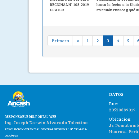
REGIONAL N° 108-2019-
hasta la fecha a la Uni
GRA/CR
Inversión Publica y qué u
Primero
«
1
2
3
4
5
DATOS
Ruc:
20530689019
RESPONSABLE DEL PORTAL WEB
Ubicacion:
Ing. Joseph Darwin Alvarado Tolentino
Jr. Pomabamba
RESOLUCION GERENCIAL GENERAL REGIONAL N° 722-2024-
Huaraz.- Perú
GRA/GGR