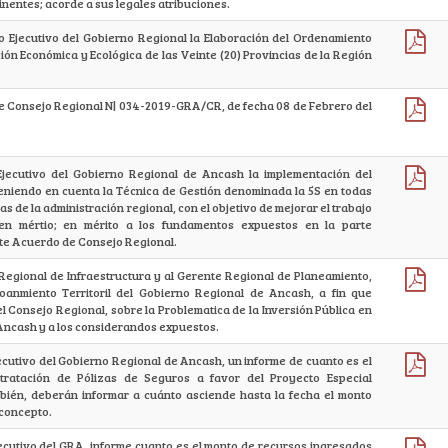
inentes; acorde a sus legales atribuciones.
no Ejecutivo del Gobierno Regional la Elaboración del Ordenamiento
ación Económica y Ecológica de las Veinte (20) Provincias de la Región
de Consejo Regional N| 034-2019-GRA/CR, de fecha 08 de Febrero del
Ejecutivo del Gobierno Regional de Ancash la implementación del
teniendo en cuenta la Técnica de Gestión denominada la 5S en todas
as de la administración regional, con el objetivo de mejorar el trabajo
 en mértio; en mérito a los fundamentos expuestos en la parte
nte Acuerdo de Consejo Regional.
 Regional de Infraestructura y al Gerente Regional de Planeamiento,
oanmiento Territoril del Gobierno Regional de Ancash, a fin que
l Consejo Regional, sobre la Problematica de la Inversión Pública en
Ancash y a los considerandos expuestos.
jecutivo del Gobierno Regional de Ancash, un informe de cuanto es el
tratación de Pólizas de Seguros a favor del Proyecto Especial
ién, deberán informar a cuánto asciende hasta la fecha el monto
concepto.
jecutivo del GRA, informe cuanto es el monto de recursos ingresados