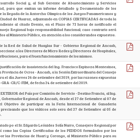
sarrollo Social y, al Sub Gerente de Abastecimiento y Servicios
ad, para que emitan un informe detallado y Documentado de los
 la llegada de la Antorcha Olimpica de los Juegos Panamericanos y
 Ciudad de Huaraz, adjuntando en COPIAS CERTIFICADAS de toda la
diente al citado Evento, en el Plazo de 72 horas de notificado el
sejo Regional bajo responsabilidad funcional; caso contrario será
os al Ministerio Público, en atención a los considerandos expuestos.
r de la Red de Salud de Huaylas Sur - Gobierno Regional de Ancash,
peccione a los Directores de Micro Redes y Directores de Hospitales,
tribuciones, para el buen funcionamiento de los mismos.
 justificación de inasistencia del Ing. Francisco Espinoza Montesinos,
 Provincia de Ocros - Ancash, a la Sesión Extraordinaria del Consejo
a el día Jueves 26 de setiembre del 2019, por las razones expuestas
9-GRA-CR/C-FEM, de fecha 24 de setiembre del 2019.
L EXTERIOR del País por Comisión de Servicio - Destino Francia, al Ing.
a, Gobernador Regional de Ancash, desde el 27 de Setiembre al 07 de
l Objetivo de participar en la Feria Internacional de Ganaderia
ecisando que los viáticos solo sera del 27 de Setiembre al 05 de
.
entado po el Sr. Edgardo Leónides Solís Narro, Consejero Regional por
así como las Copias Certificadas de los PEDIDOS formulados por los
r las Provincias de Huari y Corongo, al Ministerio Público para su