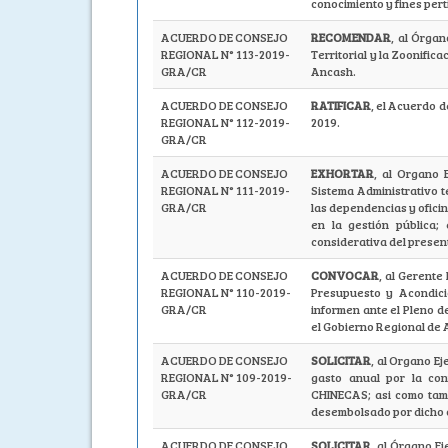
conocimiento y fines pert
ACUERDO DE CONSEJO
RECOMENDAR
, al Órga
REGIONAL N° 113-2019-
Territorial y la Zoonific
GRA/CR
Ancash.
ACUERDO DE CONSEJO
RATIFICAR
, el Acuerdo 
REGIONAL N° 112-2019-
2019.
GRA/CR
ACUERDO DE CONSEJO
EXHORTAR
, al Organo 
REGIONAL N° 111-2019-
Sistema Administrativo 
GRA/CR
las dependencias y oficin
en la gestión pública;
considerativa del prese
ACUERDO DE CONSEJO
CONVOCAR
, al Gerente
REGIONAL N° 110-2019-
Presupuesto y Acondici
GRA/CR
informen ante el Pleno de
el Gobierno Regional de 
ACUERDO DE CONSEJO
SOLICITAR
, al Organo E
REGIONAL N° 109-2019-
gasto anual por la con
GRA/CR
CHINECAS; asi como tamb
desembolsado por dicho 
ACUERDO DE CONSEJO
SOLICITAR
, al Órgano E