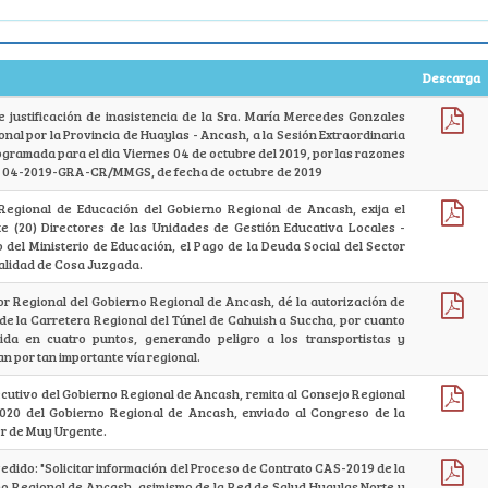
Descarga
 de justificación de inasistencia de la Sra. María Mercedes Gonzales
al por la Provincia de Huaylas - Ancash, a la Sesión Extraordinaria
ogramada para el dia Viernes 04 de octubre del 2019, por las razones
N° 04-2019-GRA-CR/MMGS, de fecha de octubre de 2019
r Regional de Educación del Gobierno Regional de Ancash, exija el
te (20) Directores de las Unidades de Gestión Educativa Locales -
o del Ministerio de Educación, el Pago de la Deuda Social del Sector
alidad de Cosa Juzgada.
or Regional del Gobierno Regional de Ancash, dé la autorización de
de la Carretera Regional del Túnel de Cahuish a Succha, por cuanto
ida en cuatro puntos, generando peligro a los transportistas y
n por tan importante vía regional.
jecutivo del Gobierno Regional de Ancash, remita al Consejo Regional
2020 del Gobierno Regional de Ancash, enviado al Congreso de la
er de Muy Urgente.
Pedido: "Solicitar información del Proceso de Contrato CAS-2019 de la
no Regional de Ancash, asimismo de la Red de Salud Huaylas Norte y