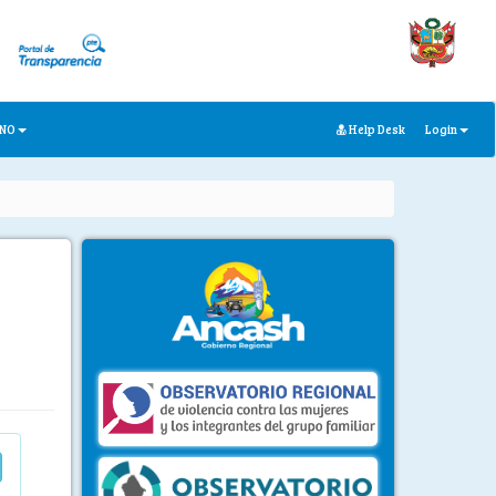
ANO
Help Desk
Login