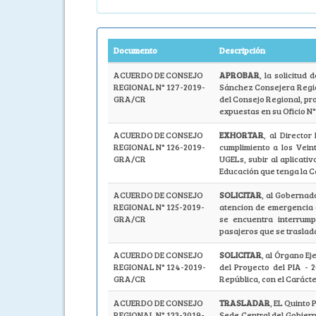
Documento
Descripción
ACUERDO DE CONSEJO
APROBAR
, la solicitud
REGIONAL N° 127-2019-
Sánchez Consejera Region
GRA/CR
del Consejo Regional, pr
expuestas en su Oficio 
ACUERDO DE CONSEJO
EXHORTAR
, al Directo
REGIONAL N° 126-2019-
cumplimiento a los Vein
GRA/CR
UGELs, subir al aplicativ
Educación que tenga la C
ACUERDO DE CONSEJO
SOLICITAR
, al Gobernad
REGIONAL N° 125-2019-
atencion de emergencia 
GRA/CR
se encuentra interrump
pasajeros que se traslada
ACUERDO DE CONSEJO
SOLICITAR
, al Órgano E
REGIONAL N° 124-2019-
del Proyecto del PIA - 
GRA/CR
República, con el Caráct
ACUERDO DE CONSEJO
TRASLADAR
, EL Quinto 
REGIONAL N° 123-2019-
Sede Central del Gobier