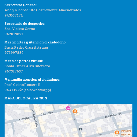
Secretario General:
Abog. Ricardo Tito Castromonte Almendrades
943537174
Secretaria de despacho:
Sra. Violeta Cerna
942019892
Mesa partes y Atención al ciudadano:
Bach. Pedro Cruz Arteaga
973997880
Mesa de partes virtual:
Sonia Esther Alva Guerrero
967327637
Ventanilla atención al ciudadano:
Prof. Celina Romero R.
944119552 (solo whatsApp)
MAPA DE LOCALIZACION