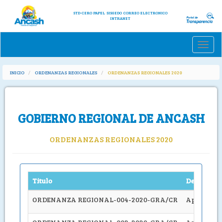
STD-CERO PAPEL
SISGEDO
CORREO ELECTRONICO
INTRANET
Toggle
naviga
INICIO
ORDENANZAS REGIONALES
ORDENANZAS REGIONALES 2020
GOBIERNO REGIONAL DE ANCASH
ORDENANZAS REGIONALES 2020
Titulo
Descripci
ORDENANZA REGIONAL-004-2020-GRA/CR
Aprueban e