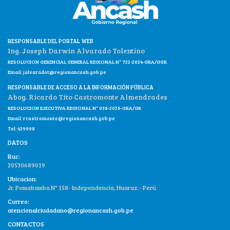
RESPONSABLE DEL PORTAL WEB
Ing. Joseph Darwin Alvarado Tolentino
RESOLUCION GERENCIAL GENERAL REGIONAL N° 722-2024-GRA/GGR
Email:
jalvaradot@regionancash.gob.pe
RESPONSABLE DE ACCESO A LA INFORMACIÓN PÚBLICA
Abog. Ricardo Tito Castromonte Almendrades
RESOLUCION EJECUTIVA REGIONAL N° 038-2026-GRA/GR
Email:
rcastromonte@regionancash.gob.pe
Tel: 429998
DATOS
Ruc:
20530689019
Ubicacion:
Jr. Pomabamba N° 158- Independencia, Huaraz.- Perú
Correo:
atencionalciudadano@regionancash.gob.pe
CONTACTOS