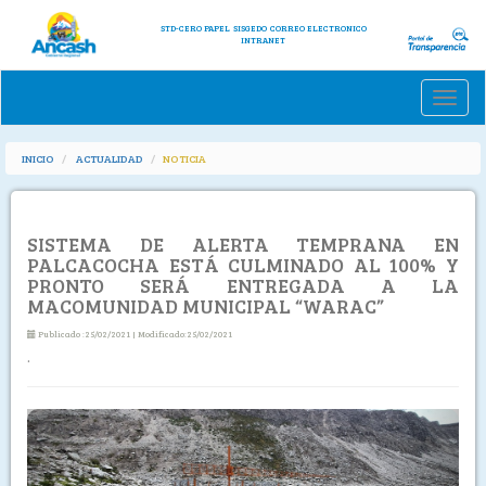
STD-CERO PAPEL
SISGEDO
CORREO ELECTRONICO
INTRANET
Toggle
naviga
INICIO
ACTUALIDAD
NOTICIA
SISTEMA DE ALERTA TEMPRANA EN
PALCACOCHA ESTÁ CULMINADO AL 100% Y
PRONTO SERÁ ENTREGADA A LA
MACOMUNIDAD MUNICIPAL “WARAC”
Publicado :25/02/2021 | Modificado:25/02/2021
.
Previous
Next