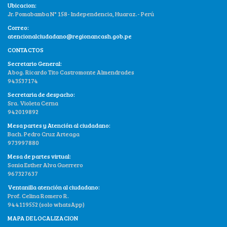
Ubicacion:
Jr. Pomabamba N° 158- Independencia, Huaraz.- Perú
Correo:
atencionalciudadano@regionancash.gob.pe
CONTACTOS
Secretario General:
Abog. Ricardo Tito Castromonte Almendrades
943537174
Secretaria de despacho:
Sra. Violeta Cerna
942019892
Mesa partes y Atención al ciudadano:
Bach. Pedro Cruz Arteaga
973997880
Mesa de partes virtual:
Sonia Esther Alva Guerrero
967327637
Ventanilla atención al ciudadano:
Prof. Celina Romero R.
944119552 (solo whatsApp)
MAPA DE LOCALIZACION