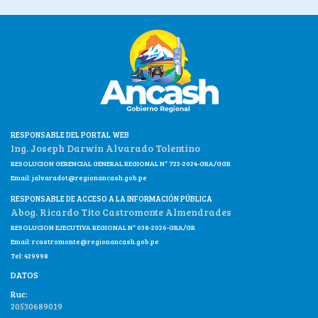
RESPONSABLE DEL PORTAL WEB
Ing. Joseph Darwin Alvarado Tolentino
RESOLUCION GERENCIAL GENERAL REGIONAL N° 722-2024-GRA/GGR
Email:
jalvaradot@regionancash.gob.pe
RESPONSABLE DE ACCESO A LA INFORMACIÓN PÚBLICA
Abog. Ricardo Tito Castromonte Almendrades
RESOLUCION EJECUTIVA REGIONAL N° 038-2026-GRA/GR
Email:
rcastromonte@regionancash.gob.pe
Tel: 429998
DATOS
Ruc:
20530689019