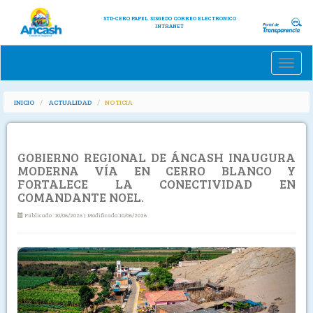
STD-CERO PAPEL
SISGEDO
CORREO ELECTRONICO
INTRANET
Toggle
naviga
INICIO
ACTUALIDAD
NOTICIA
GOBIERNO REGIONAL DE ÁNCASH INAUGURA
MODERNA VÍA EN CERRO BLANCO Y
FORTALECE LA CONECTIVIDAD EN
COMANDANTE NOEL.
Publicado :10/06/2026 | Modificado:10/06/2026
Previous
Next