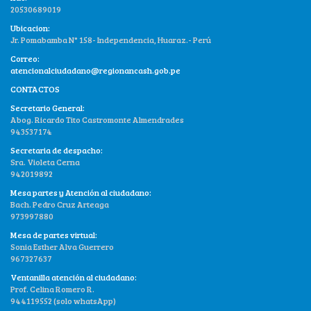
20530689019
Ubicacion:
Jr. Pomabamba N° 158- Independencia, Huaraz.- Perú
Correo:
atencionalciudadano@regionancash.gob.pe
CONTACTOS
Secretario General:
Abog. Ricardo Tito Castromonte Almendrades
943537174
Secretaria de despacho:
Sra. Violeta Cerna
942019892
Mesa partes y Atención al ciudadano:
Bach. Pedro Cruz Arteaga
973997880
Mesa de partes virtual:
Sonia Esther Alva Guerrero
967327637
Ventanilla atención al ciudadano:
Prof. Celina Romero R.
944119552 (solo whatsApp)