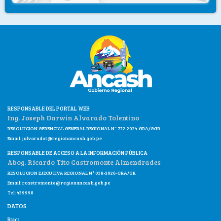
RESPONSABLE DEL PORTAL WEB
Ing. Joseph Darwin Alvarado Tolentino
RESOLUCION GERENCIAL GENERAL REGIONAL N° 722-2024-GRA/GGR
Email:
jalvaradot@regionancash.gob.pe
RESPONSABLE DE ACCESO A LA INFORMACIÓN PÚBLICA
Abog. Ricardo Tito Castromonte Almendrades
RESOLUCION EJECUTIVA REGIONAL N° 038-2026-GRA/GR
Email:
rcastromonte@regionancash.gob.pe
Tel: 429998
DATOS
Ruc: