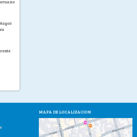
Peruano
 Mayor
su
rente
MAPA DE LOCALIZACION
e