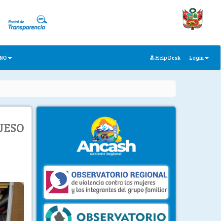
ANO
Help Desk
Login
UESO
ext