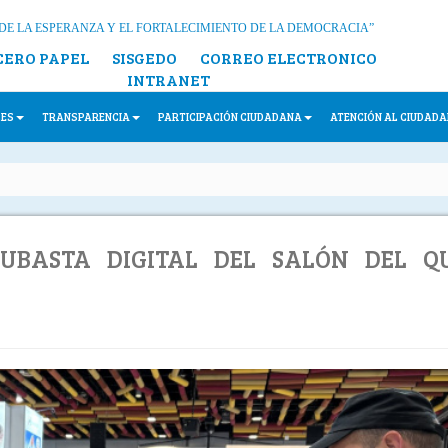
DE LA ESPERANZA Y EL FORTALECIMIENTO DE LA DEMOCRACIA”
CERO PAPEL
SISGEDO
CORREO ELECTRONICO
INTRANET
LES
TRANSPARENCIA
PARTICIPACIÓN CIUDADANA
ATENCIÓN AL CIUDAD
UBASTA DIGITAL DEL SALÓN DEL Q
N