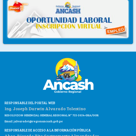
RESPONSABLE DEL PORTAL WEB
Ing. Joseph Darwin Alvarado Tolentino
RESOLUCION GERENCIAL GENERAL REGIONAL N° 722-2024-GRA/GGR
Email:
jalvaradot@regionancash.gob.pe
RESPONSABLE DE ACCESO A LA INFORMACIÓN PÚBLICA
Abog. Ricardo Tito Castromonte Almendrades