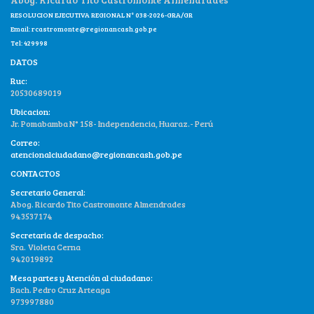
RESOLUCION EJECUTIVA REGIONAL N° 038-2026-GRA/GR
Email:
rcastromonte@regionancash.gob.pe
Tel: 429998
DATOS
Ruc:
20530689019
Ubicacion:
Jr. Pomabamba N° 158- Independencia, Huaraz.- Perú
Correo:
atencionalciudadano@regionancash.gob.pe
CONTACTOS
Secretario General:
Abog. Ricardo Tito Castromonte Almendrades
943537174
Secretaria de despacho:
Sra. Violeta Cerna
942019892
Mesa partes y Atención al ciudadano:
Bach. Pedro Cruz Arteaga
973997880