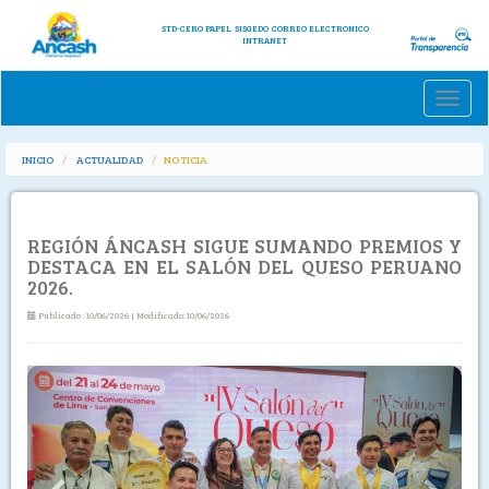
STD-CERO PAPEL
SISGEDO
CORREO ELECTRONICO
INTRANET
Toggle
naviga
INICIO
ACTUALIDAD
NOTICIA
REGIÓN ÁNCASH SIGUE SUMANDO PREMIOS Y
DESTACA EN EL SALÓN DEL QUESO PERUANO
2026.
Publicado :10/06/2026 | Modificado:10/06/2026
Previous
Next