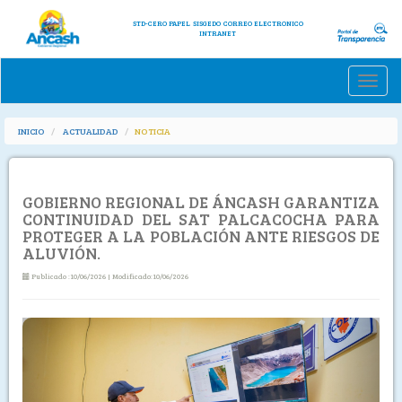
STD-CERO PAPEL
SISGEDO
CORREO ELECTRONICO
INTRANET
Toggle
naviga
INICIO
ACTUALIDAD
NOTICIA
GOBIERNO REGIONAL DE ÁNCASH GARANTIZA
CONTINUIDAD DEL SAT PALCACOCHA PARA
PROTEGER A LA POBLACIÓN ANTE RIESGOS DE
ALUVIÓN.
Publicado :10/06/2026 | Modificado:10/06/2026
Previous
Next