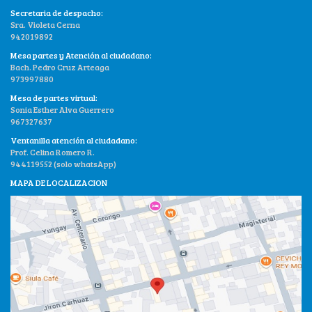
Secretaria de despacho:
Sra. Violeta Cerna
942019892
Mesa partes y Atención al ciudadano:
Bach. Pedro Cruz Arteaga
973997880
Mesa de partes virtual:
Sonia Esther Alva Guerrero
967327637
Ventanilla atención al ciudadano:
Prof. Celina Romero R.
944119552 (solo whatsApp)
MAPA DE LOCALIZACION