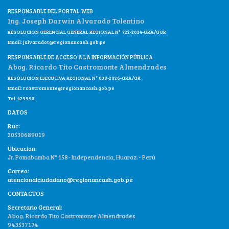
RESPONSABLE DEL PORTAL WEB
Ing. Joseph Darwin Alvarado Tolentino
RESOLUCION GERENCIAL GENERAL REGIONAL N° 722-2024-GRA/GGR
Email:
jalvaradot@regionancash.gob.pe
RESPONSABLE DE ACCESO A LA INFORMACIÓN PÚBLICA
Abog. Ricardo Tito Castromonte Almendrades
RESOLUCION EJECUTIVA REGIONAL N° 038-2026-GRA/GR
Email:
rcastromonte@regionancash.gob.pe
Tel: 429998
DATOS
Ruc:
20530689019
Ubicacion:
Jr. Pomabamba N° 158- Independencia, Huaraz.- Perú
Correo:
atencionalciudadano@regionancash.gob.pe
CONTACTOS
Secretario General:
Abog. Ricardo Tito Castromonte Almendrades
943537174