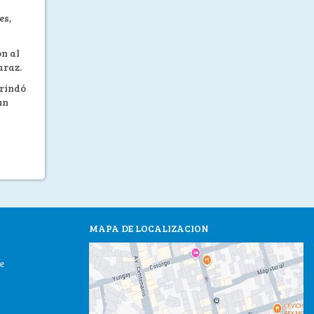
es,
ón al
araz.
brindó
un
MAPA DE LOCALIZACION
e