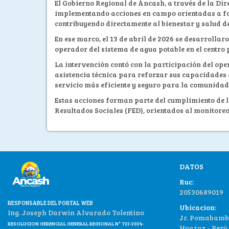
El Gobierno Regional de Áncash, a través de la Di
implementando acciones en campo orientadas a fort
contribuyendo directamente al bienestar y salud de
En ese marco, el 13 de abril de 2026 se desarroll
operador del sistema de agua potable en el centro
La intervención contó con la participación del ope
asistencia técnica para reforzar sus capacidades 
servicio más eficiente y seguro para la comunidad
Estas acciones forman parte del cumplimiento de 
Resultados Sociales (FED), orientados al monitore
DATOS
Ruc:
20530689019
RESPONSABLE DEL PORTAL WEB
Ubicacion:
Ing. Joseph Darwin Alvarado Tolentino
Jr. Pomabamba
RESOLUCION GERENCIAL GENERAL REGIONAL N° 722-2024-
Huaraz.- Perú