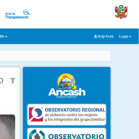
ANO
Help Desk
Login
O Y
ext