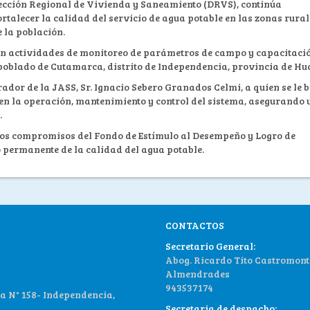
rección Regional de Vivienda y Saneamiento (DRVS), continúa
alecer la calidad del servicio de agua potable en las zonas rural
 la población.
aron actividades de monitoreo de parámetros de campo y capacitaci
 poblado de Cutamarca, distrito de Independencia, provincia de Hu
rador de la JASS, Sr. Ignacio Sebero Granados Celmi, a quien se le 
en la operación, mantenimiento y control del sistema, asegurando 
.
los compromisos del Fondo de Estímulo al Desempeño y Logro de
o permanente de la calidad del agua potable.
CONTACTOS
Secretario General:
Abog. Ricardo Tito Castromont
Almendrades
943537174
 N° 158- Independencia,
Secretaria de despacho: