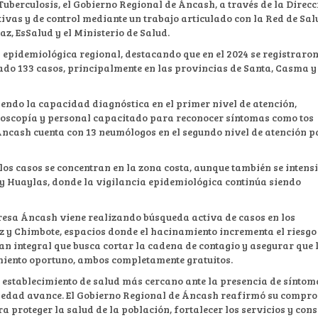
Tuberculosis, el Gobierno Regional de Áncash, a través de la Direcc
tivas y de control mediante un trabajo articulado con la Red de Sal
z, EsSalud y el Ministerio de Salud.
n epidemiológica regional, destacando que en el 2024 se registraron
rtado 133 casos, principalmente en las provincias de Santa, Casma y
iendo la capacidad diagnóstica en el primer nivel de atención,
loscopía y personal capacitado para reconocer síntomas como tos
 Áncash cuenta con 13 neumólogos en el segundo nivel de atención 
os casos se concentran en la zona costa, aunque también se intens
 y Huaylas, donde la vigilancia epidemiológica continúa siendo
iresa Áncash viene realizando búsqueda activa de casos en los
z y Chimbote, espacios donde el hacinamiento incrementa el riesgo
an integral que busca cortar la cadena de contagio y asegurar que 
miento oportuno, ambos completamente gratuitos.
l establecimiento de salud más cercano ante la presencia de síntom
ermedad avance. El Gobierno Regional de Áncash reafirmó su compr
proteger la salud de la población, fortalecer los servicios y con