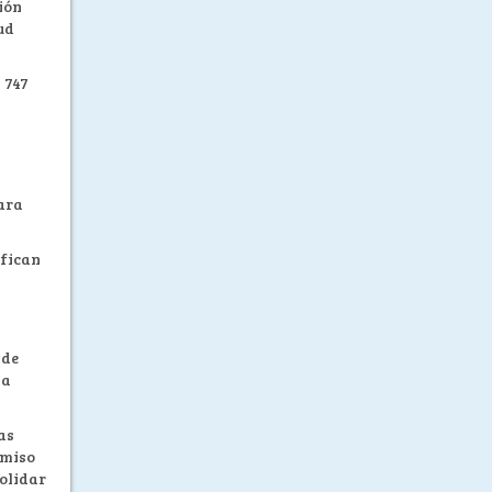
ión
ud
 747
para
ifican
 de
la
as
omiso
solidar