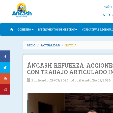
“AÑO 
STD-
GOBIERNO
INSTRUMENTOS DE GESTIÓN
NORMATIVAS REGIONA
INICIO
ACTUALIDAD
NOTICIA
ÁNCASH REFUERZA ACCIONES
CON TRABAJO ARTICULADO I
Publicado :24/03/2026 | Modificado:24/03/2026
Previous