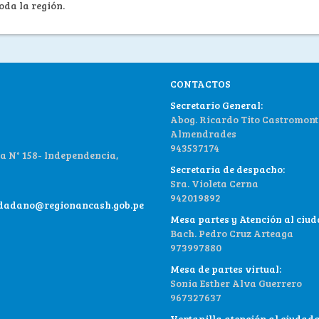
oda la región.
CONTACTOS
Secretario General:
Abog. Ricardo Tito Castromont
Almendrades
943537174
 N° 158- Independencia,
Secretaria de despacho:
Sra. Violeta Cerna
942019892
udadano@regionancash.gob.pe
Mesa partes y Atención al ciu
Bach. Pedro Cruz Arteaga
973997880
Mesa de partes virtual:
Sonia Esther Alva Guerrero
967327637
Ventanilla atención al ciudad