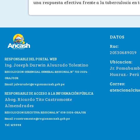
una respuesta efectiva frente a la tuberculosis en t
DATOS
Ruc:
20530689019
RESPONSABLE DEL PORTAL WEB
Ubicacion:
Ing. Joseph Darwin Alvarado Tolentino
Jr. Pomabamba
RESOLUCION GERENCIAL GENERAL REGIONAL N° 722-2024-
Huaraz.- Perú
GRA/GGR
Correo:
Email:
jalvaradot@regionancash.gob.pe
atencionalci
RESPONSABLE DE ACCESO A LA INFORMACIÓN PÚBLICA
Abog. Ricardo Tito Castromonte
Almendrades
RESOLUCION EJECUTIVA REGIONAL N° 038-2026-GRA/GR
Email:
rcastromonte@regionancash.gob.pe
Tel: 429998