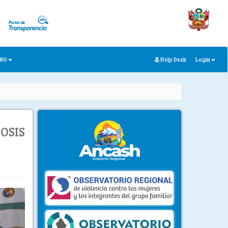
ANO
Help Desk
Login
OSIS
ext