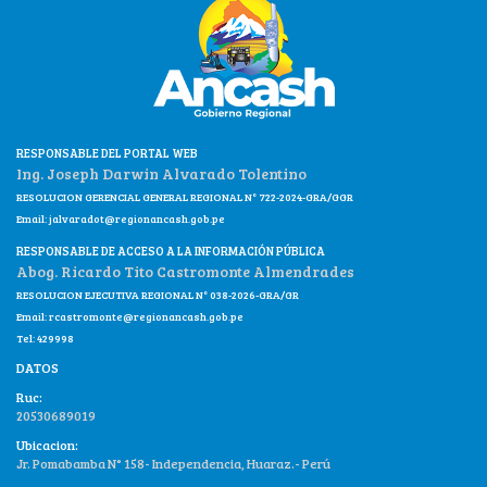
RESPONSABLE DEL PORTAL WEB
Ing. Joseph Darwin Alvarado Tolentino
RESOLUCION GERENCIAL GENERAL REGIONAL N° 722-2024-GRA/GGR
Email:
jalvaradot@regionancash.gob.pe
RESPONSABLE DE ACCESO A LA INFORMACIÓN PÚBLICA
Abog. Ricardo Tito Castromonte Almendrades
RESOLUCION EJECUTIVA REGIONAL N° 038-2026-GRA/GR
Email:
rcastromonte@regionancash.gob.pe
Tel: 429998
DATOS
Ruc:
20530689019
Ubicacion:
Jr. Pomabamba N° 158- Independencia, Huaraz.- Perú