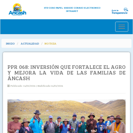
STD-CERO PAPEL
SISGEDO
CORREO ELECTRONICO
INTRANET
Toggle
naviga
INICIO
ACTUALIDAD
NOTICIA
PPR 068: INVERSIÓN QUE FORTALECE EL AGRO
Y MEJORA LA VIDA DE LAS FAMILIAS DE
ÁNCASH
Publicado :14/01/2026 | Modificado:14/01/2026
Previous
Next