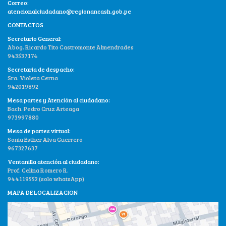
Correo:
atencionalciudadano@regionancash.gob.pe
CONTACTOS
Secretario General:
Abog. Ricardo Tito Castromonte Almendrades
943537174
Secretaria de despacho:
Sra. Violeta Cerna
942019892
Mesa partes y Atención al ciudadano:
Bach. Pedro Cruz Arteaga
973997880
Mesa de partes virtual:
Sonia Esther Alva Guerrero
967327637
Ventanilla atención al ciudadano:
Prof. Celina Romero R.
944119552 (solo whatsApp)
MAPA DE LOCALIZACION