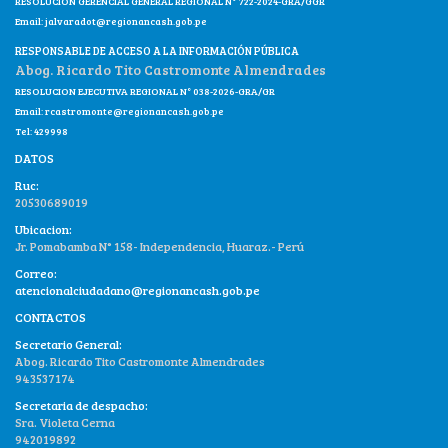
RESOLUCION GERENCIAL GENERAL REGIONAL N° 722-2024-GRA/GGR
Email:
jalvaradot@regionancash.gob.pe
RESPONSABLE DE ACCESO A LA INFORMACIÓN PÚBLICA
Abog. Ricardo Tito Castromonte Almendrades
RESOLUCION EJECUTIVA REGIONAL N° 038-2026-GRA/GR
Email:
rcastromonte@regionancash.gob.pe
Tel: 429998
DATOS
Ruc:
20530689019
Ubicacion:
Jr. Pomabamba N° 158- Independencia, Huaraz.- Perú
Correo:
atencionalciudadano@regionancash.gob.pe
CONTACTOS
Secretario General:
Abog. Ricardo Tito Castromonte Almendrades
943537174
Secretaria de despacho:
Sra. Violeta Cerna
942019892