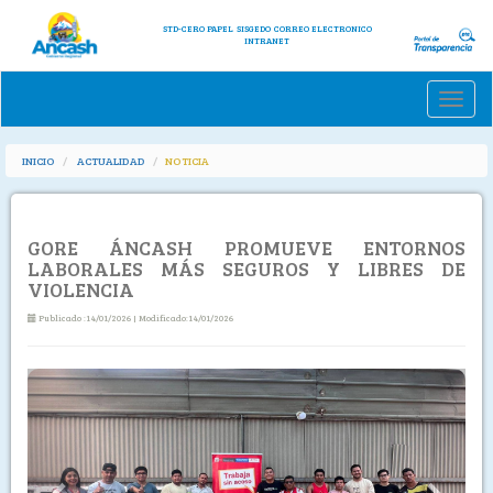
STD-CERO PAPEL
SISGEDO
CORREO ELECTRONICO
INTRANET
Toggle
naviga
INICIO
ACTUALIDAD
NOTICIA
GORE ÁNCASH PROMUEVE ENTORNOS
LABORALES MÁS SEGUROS Y LIBRES DE
VIOLENCIA
Publicado :14/01/2026 | Modificado:14/01/2026
Previous
Next