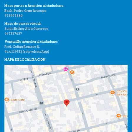
Mesa partes y Atención al ciudadano:
Bach. Pedro Cruz Arteaga
973997880
Mesa de partes virtual:
Sonia Esther Alva Guerrero
967327637
Ventanilla atención al ciudadano:
Prof. Celina Romero R.
944119552 (solo whatsApp)
MAPA DE LOCALIZACION