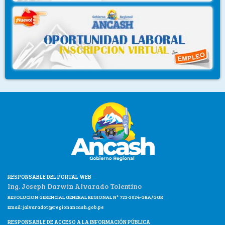
RESPONSABLE DEL PORTAL WEB
Ing. Joseph Darwin Alvarado Tolentino
RESOLUCION GERENCIAL GENERAL REGIONAL N° 722-2024-GRA/GGR
Email:
jalvaradot@regionancash.gob.pe
RESPONSABLE DE ACCESO A LA INFORMACIÓN PÚBLICA