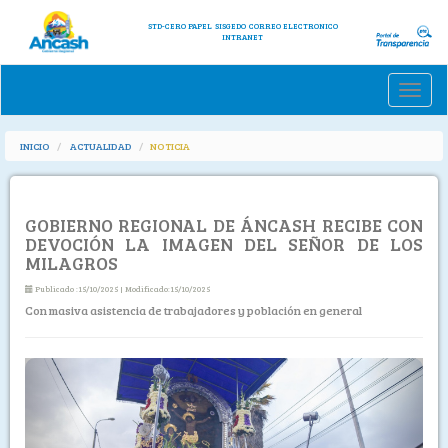
STD-CERO PAPEL
SISGEDO
CORREO ELECTRONICO
INTRANET
Toggle
naviga
INICIO
ACTUALIDAD
NOTICIA
GOBIERNO REGIONAL DE ÁNCASH RECIBE CON
DEVOCIÓN LA IMAGEN DEL SEÑOR DE LOS
MILAGROS
Publicado :15/10/2025 | Modificado:15/10/2025
Con masiva asistencia de trabajadores y población en general
Previous
Next