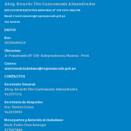
Abog. Ricardo Tito Castromonte Almendrades
RESOLUCION EJECUTIVA REGIONAL N° 038-2026-GRA/GR
Email:
rcastromonte@regionancash.gob.pe
Tel: 429998
DATOS
Ruc:
20530689019
Ubicacion:
Jr. Pomabamba N° 158- Independencia, Huaraz.- Perú
Correo:
atencionalciudadano@regionancash.gob.pe
CONTACTOS
Secretario General:
Abog. Ricardo Tito Castromonte Almendrades
943537174
Secretaria de despacho:
Sra. Violeta Cerna
942019892
Mesa partes y Atención al ciudadano:
Bach. Pedro Cruz Arteaga
973997880