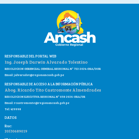
RESPONSABLE DEL PORTAL WEB
Ing. Joseph Darwin Alvarado Tolentino
RESOLUCION GERENCIAL GENERAL REGIONAL N° 722-2024-GRA/GGR
Email:
jalvaradot@regionancash.gob.pe
RESPONSABLE DE ACCESO A LA INFORMACIÓN PÚBLICA
Abog. Ricardo Tito Castromonte Almendrades
RESOLUCION EJECUTIVA REGIONAL N° 038-2026-GRA/GR
Email:
rcastromonte@regionancash.gob.pe
Tel: 429998
DATOS
Ruc:
20530689019