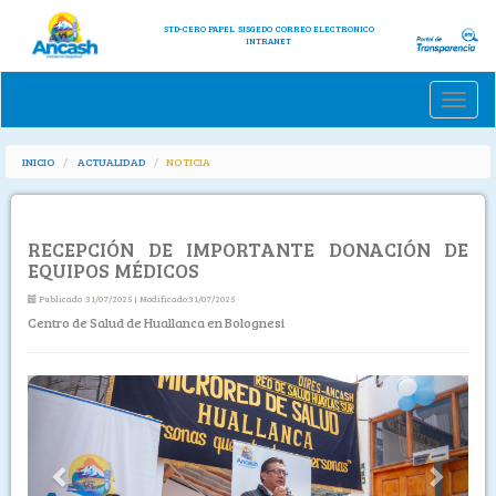
STD-CERO PAPEL
SISGEDO
CORREO ELECTRONICO
INTRANET
Toggle
naviga
INICIO
ACTUALIDAD
NOTICIA
RECEPCIÓN DE IMPORTANTE DONACIÓN DE
EQUIPOS MÉDICOS
Publicado :31/07/2025 | Modificado:31/07/2025
Centro de Salud de Huallanca en Bolognesi
Previous
Next