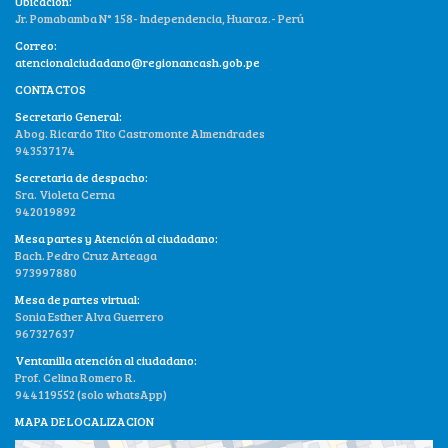
Ubicacion:
Jr. Pomabamba N° 158- Independencia, Huaraz.- Perú
Correo:
atencionalciudadano@regionancash.gob.pe
CONTACTOS
Secretario General:
Abog. Ricardo Tito Castromonte Almendrades
943537174
Secretaria de despacho:
Sra. Violeta Cerna
942019892
Mesa partes y Atención al ciudadano:
Bach. Pedro Cruz Arteaga
973997880
Mesa de partes virtual:
Sonia Esther Alva Guerrero
967327637
Ventanilla atención al ciudadano:
Prof. Celina Romero R.
944119552 (solo whatsApp)
MAPA DE LOCALIZACION