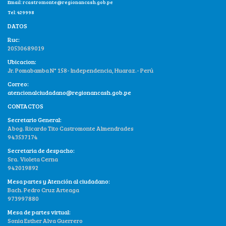
Email:
rcastromonte@regionancash.gob.pe
Tel: 429998
DATOS
Ruc:
20530689019
Ubicacion:
Jr. Pomabamba N° 158- Independencia, Huaraz.- Perú
Correo:
atencionalciudadano@regionancash.gob.pe
CONTACTOS
Secretario General:
Abog. Ricardo Tito Castromonte Almendrades
943537174
Secretaria de despacho:
Sra. Violeta Cerna
942019892
Mesa partes y Atención al ciudadano:
Bach. Pedro Cruz Arteaga
973997880
Mesa de partes virtual:
Sonia Esther Alva Guerrero