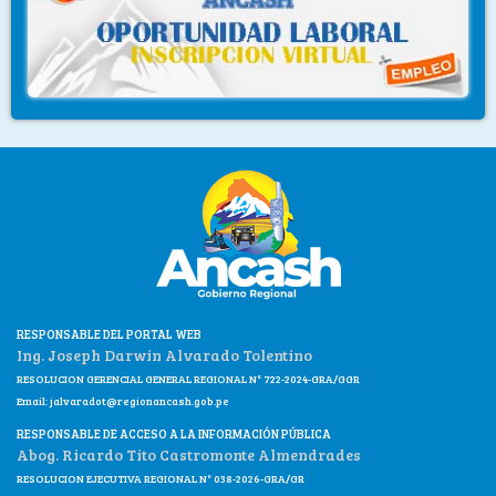
RESPONSABLE DEL PORTAL WEB
Ing. Joseph Darwin Alvarado Tolentino
RESOLUCION GERENCIAL GENERAL REGIONAL N° 722-2024-GRA/GGR
Email:
jalvaradot@regionancash.gob.pe
RESPONSABLE DE ACCESO A LA INFORMACIÓN PÚBLICA
Abog. Ricardo Tito Castromonte Almendrades
RESOLUCION EJECUTIVA REGIONAL N° 038-2026-GRA/GR