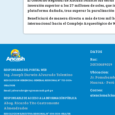
El Gobierno Regional de Áncash reinició las obras
inversión superior a los 27 millones de soles, que
plataforma dañada, tras superar la paralización o
Beneficiará de manera directa a más de tres mil h
internacional hacia el Complejo Arqueológico de W
DATOS
Ruc:
20530689019
RESPONSABLE DEL PORTAL WEB
Ubicacion:
Ing. Joseph Darwin Alvarado Tolentino
Jr. Pomabamba
RESOLUCION GERENCIAL GENERAL REGIONAL N° 722-2024-
Huaraz.- Perú
GRA/GGR
Correo:
Email:
jalvaradot@regionancash.gob.pe
atencionalci
RESPONSABLE DE ACCESO A LA INFORMACIÓN PÚBLICA
Abog. Ricardo Tito Castromonte
Almendrades
RESOLUCION EJECUTIVA REGIONAL N° 038-2026-GRA/GR