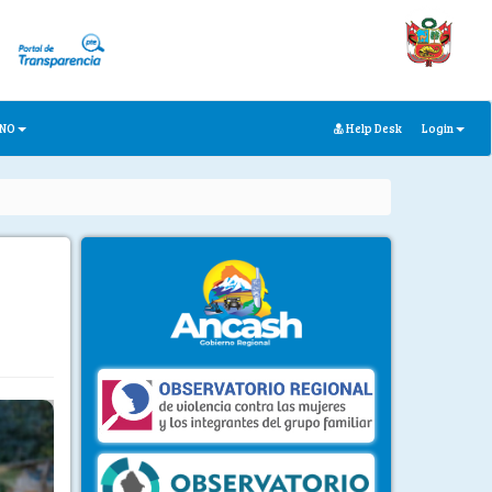
ANO
Help Desk
Login
ext