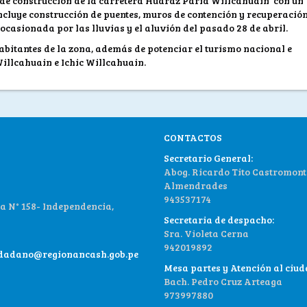
 de construcción de la carretera Huaraz Paria Willcahuain con un
 incluye construcción de puentes, muros de contención y recuperació
casionada por las lluvias y el aluvión del pasado 28 de abril.
abitantes de la zona, además de potenciar el turismo nacional e
illcahuain e Ichic Willcahuain.
CONTACTOS
Secretario General:
Abog. Ricardo Tito Castromont
Almendrades
943537174
 N° 158- Independencia,
Secretaria de despacho:
Sra. Violeta Cerna
942019892
udadano@regionancash.gob.pe
Mesa partes y Atención al ciu
Bach. Pedro Cruz Arteaga
973997880