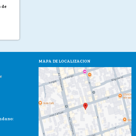
n de
MAPA DE LOCALIZACION
e
dadano: