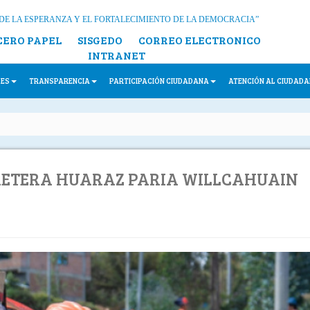
DE LA ESPERANZA Y EL FORTALECIMIENTO DE LA DEMOCRACIA”
CERO PAPEL
SISGEDO
CORREO ELECTRONICO
INTRANET
LES
TRANSPARENCIA
PARTICIPACIÓN CIUDADANA
ATENCIÓN AL CIUDAD
RRETERA HUARAZ PARIA WILLCAHUAIN
N