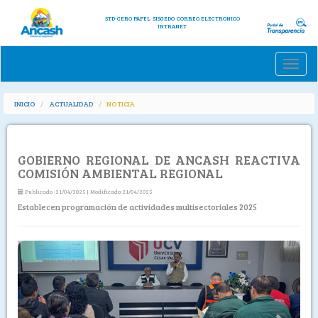
STD-CERO PAPEL
SISGEDO
CORREO ELECTRONICO
INTRANET
Toggle
naviga
INICIO
ACTUALIDAD
NOTICIA
GOBIERNO REGIONAL DE ANCASH REACTIVA
COMISIÓN AMBIENTAL REGIONAL
Publicado :21/04/2025 | Modificado:21/04/2025
Establecen programación de actividades multisectoriales 2025
Previous
Next