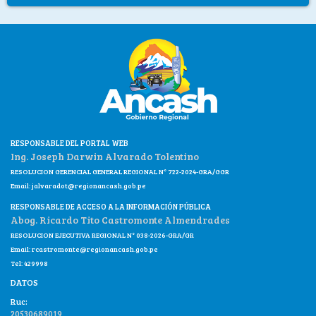
RESPONSABLE DEL PORTAL WEB
Ing. Joseph Darwin Alvarado Tolentino
RESOLUCION GERENCIAL GENERAL REGIONAL N° 722-2024-GRA/GGR
Email:
jalvaradot@regionancash.gob.pe
RESPONSABLE DE ACCESO A LA INFORMACIÓN PÚBLICA
Abog. Ricardo Tito Castromonte Almendrades
RESOLUCION EJECUTIVA REGIONAL N° 038-2026-GRA/GR
Email:
rcastromonte@regionancash.gob.pe
Tel: 429998
DATOS
Ruc:
20530689019