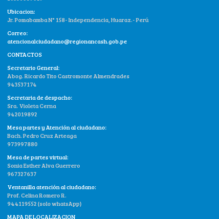
Ubicacion:
Jr. Pomabamba N° 158- Independencia, Huaraz.- Perú
Correo:
atencionalciudadano@regionancash.gob.pe
CONTACTOS
Secretario General:
Abog. Ricardo Tito Castromonte Almendrades
943537174
Secretaria de despacho:
Sra. Violeta Cerna
942019892
Mesa partes y Atención al ciudadano:
Bach. Pedro Cruz Arteaga
973997880
Mesa de partes virtual:
Sonia Esther Alva Guerrero
967327637
Ventanilla atención al ciudadano:
Prof. Celina Romero R.
944119552 (solo whatsApp)
MAPA DE LOCALIZACION