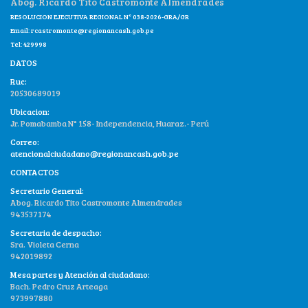
Abog. Ricardo Tito Castromonte Almendrades
RESOLUCION EJECUTIVA REGIONAL N° 038-2026-GRA/GR
Email:
rcastromonte@regionancash.gob.pe
Tel: 429998
DATOS
Ruc:
20530689019
Ubicacion:
Jr. Pomabamba N° 158- Independencia, Huaraz.- Perú
Correo:
atencionalciudadano@regionancash.gob.pe
CONTACTOS
Secretario General:
Abog. Ricardo Tito Castromonte Almendrades
943537174
Secretaria de despacho:
Sra. Violeta Cerna
942019892
Mesa partes y Atención al ciudadano:
Bach. Pedro Cruz Arteaga
973997880