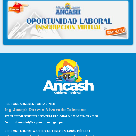
RESPONSABLE DEL PORTAL WEB
Ing. Joseph Darwin Alvarado Tolentino
RESOLUCION GERENCIAL GENERAL REGIONAL N° 722-2024-GRA/GGR
Email:
jalvaradot@regionancash.gob.pe
RESPONSABLE DE ACCESO A LA INFORMACIÓN PÚBLICA