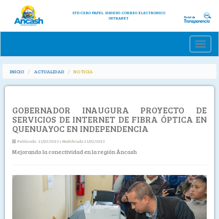
STD-CERO PAPEL
SISGEDO
CORREO ELECTRONICO
INTRANET
Toggle
naviga
INICIO
ACTUALIDAD
NOTICIA
GOBERNADOR INAUGURA PROYECTO DE
SERVICIOS DE INTERNET DE FIBRA ÓPTICA EN
QUENUAYOC EN INDEPENDENCIA
Publicado :21/02/2025 | Modificado:21/02/2025
Mejorando la conectividad en la región Áncash
Previous
Next