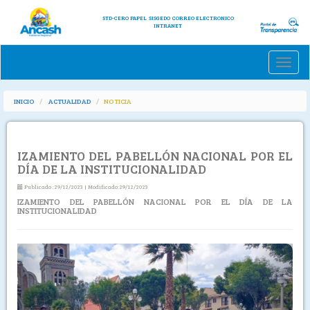
STD-CERO PAPEL
SISGEDO
CORREO ELECTRONICO
INTRANET
Toggle
naviga
INICIO
ACTUALIDAD
NOTICIA
IZAMIENTO DEL PABELLÓN NACIONAL POR EL
DÍA DE LA INSTITUCIONALIDAD
Publicado :29/12/2023 | Modificado:29/12/2023
IZAMIENTO DEL PABELLÓN NACIONAL POR EL DÍA DE LA
INSTITUCIONALIDAD
Previous
Next