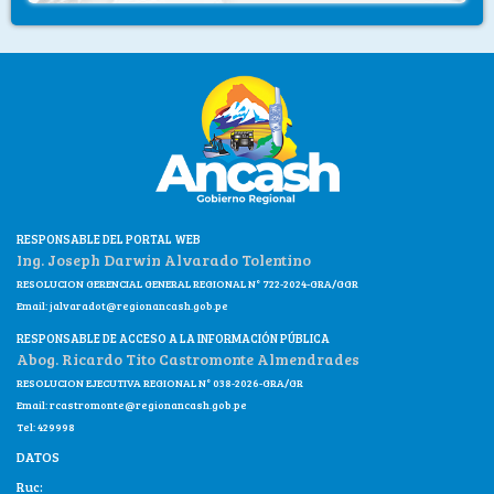
RESPONSABLE DEL PORTAL WEB
Ing. Joseph Darwin Alvarado Tolentino
RESOLUCION GERENCIAL GENERAL REGIONAL N° 722-2024-GRA/GGR
Email:
jalvaradot@regionancash.gob.pe
RESPONSABLE DE ACCESO A LA INFORMACIÓN PÚBLICA
Abog. Ricardo Tito Castromonte Almendrades
RESOLUCION EJECUTIVA REGIONAL N° 038-2026-GRA/GR
Email:
rcastromonte@regionancash.gob.pe
Tel: 429998
DATOS
Ruc: