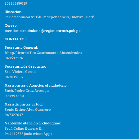
20530689019
Ubicacion:
Jr. Pomabamba N° 158- Independencia, Huaraz.- Perú
Correo:
atencionalciudadano@regionancash.gob.pe
CONTACTOS
Secretario General:
Abog. Ricardo Tito Castromonte Almendrades
943537174
Secretaria de despacho:
Sra. Violeta Cerna
942019892
Mesa partes y Atención al ciudadano:
Bach. Pedro Cruz Arteaga
973997880
Mesa de partes virtual:
Sonia Esther Alva Guerrero
967327637
Ventanilla atención al ciudadano:
Prof. Celina Romero R.
944119552 (solo whatsApp)